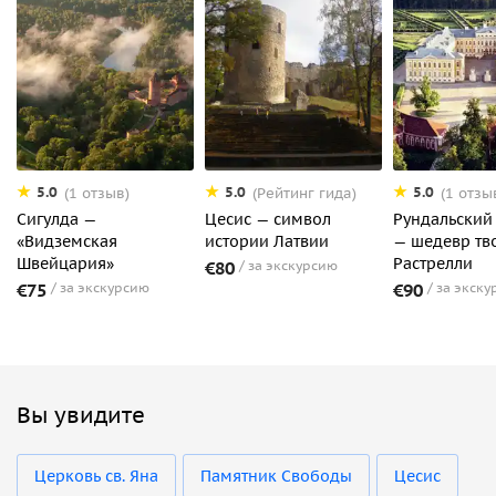
5.0
5.0
5.0
(1 отзыв)
(Рейтинг гида)
(1 отзы
Сигулда —
Цесис — символ
Рундальский
«Видземская
истории Латвии
— шедевр тв
Швейцария»
Растрелли
€80
за экскурсию
€75
за экскурсию
€90
за экску
Вы увидите
Церковь св. Яна
Памятник Свободы
Цесис