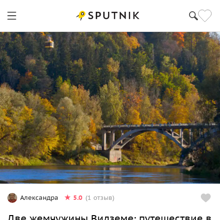
5.0
Александра
(1 отзыв)
Две жемчужины Видземе: путешествие в