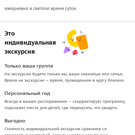
Латвии, который отметил свое 800-летие. Цесисский замок
известный с 1208 года служил одним из главных центров
ежедневно в светлое время суток
Ливонского ордена и резиденции его магистров и
является самым известным средневековым памятником
архитектуры Латвии.
Это
Прикоснемся к истории, пройдем по винтовой лестнице
индивидуальная
держа в руке фонарь со свечой внутри, а вместо перил
экскурсия
будем держаться за канат. Осмотрим уникальный
интерьер — жилое помещение магистра с сетчатыми
Только ваша группа
сводами и потолком, который покрывала синяя глазурь с
На экскурсии будете только вы, ваши знакомые или семья.
золотыми звездами символизируя «Божий Рай».
Время на экскурсии — время, проведенное в кругу близких
Важно знать
Персональный гид
Всегда в вашем распоряжении — скорректирует программу,
В стоимость экскурсии включено:
подскажет места для детей, где перекусить, что увидеть
• услуги гида.
Выгодно
Туристы оплачивают самостоятельно:
Стоимость индивидуальной экскурсии сравнима со