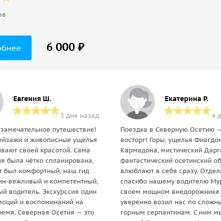
ов
6 000 ₽
обнее
Евгения Ш.
Екатерина Р.
3 дня назад
4 
 замечательное путешествие!
Поездка в Северную Осетию —
ейзажи и живописные ущелья
восторг! Горы, ущелья Фиагдо
вают своей красотой. Сама
Кармадона, мистический Дарг
ия была чётко спланирована,
фантастический осетинский о
т был комфортный, наш гид
влюбляют в себя сразу. Отдел
ин-вежливый и компетентный,
спасибо нашему водителю Мур
ый водитель. Экскурссия один
своем мощном внедорожнике
эмоций и воспоминаний на
уверенно возил нас по сложн
ремя. Северная Осетия — это
горным серпантинам. С ним м