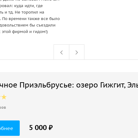
овал: куда идти, где
ь и тд. Не торопил на
. По времени также все было
 удовольствием бы съездили
с этой фирмой и гидом!)
чное Приэльбрусье: озеро Гижгит, Эл
вов
5 000 ₽
обнее