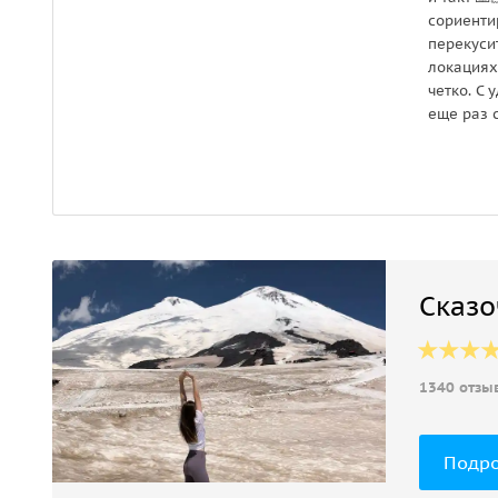
сориентир
перекусит
локациях
четко. С
еще раз 
Сказо
1340 отзы
Подр