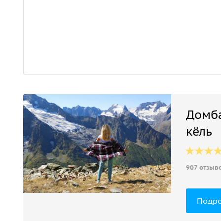
Домба
кёль
907 отзыв
Подр