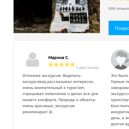
880 отзыв
Подр
Марина С.
2 дня назад
Отличная экскурсия. Водитель-
Это было
экскурсовод рассказывал интересно,
Горные п
очень внимательный к туристам,
заворажи
спрашивал пожелания и делал все для
экскурсс
нашего комфорта. Природа и объекты
транспор
очень красивые, экскурсию
Констант
рекомендую! 👍
аккуратн
день, а 
долгое в