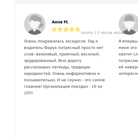
Анна М.
около 13 часов назад
Очень понравилась экскурсия. Гид и
Я впервы
водитель Фарух потрясный просто нет
меня это 
слов: вежливый, приятный, веселый,
хватит сл
эрудированный. Всю дорогу
потрясаю
рассказывал легенды, традиции
её невер
народностей. Очень информативно и
интересн
познавательно. И не скучно - это самое
главное! Организация поездки - 10 из
10!!!