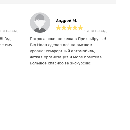
Андрей М.
дня назад
4 дня назад
!! Гид
Потрясающая поездка в Приэльбрусье!
Экску
ое ему
Гид Иван сделал всё на высшем
понра
уровне: комфортный автомобиль,
первы
четкая организация и море позитива.
подоб
Большое спасибо за экскурсию!
экску
удобн
замеч
спаси
время
позн
инфо
вним
прекр