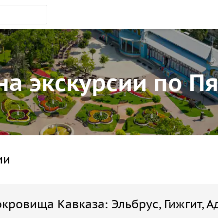
а экскурсии по П
ии
окровища Кавказа: Эльбрус, Гижгит, 