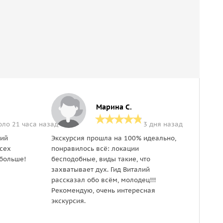
Марина С.
оло 21 часа назад
3 дня назад
лий
Экскурсия прошла на 100% идеально,
Гид Ф
всех
понравилось всё: локации
интер
больше!
бесподобные, виды такие, что
узнал
захватывает дух. Гид Виталий
доста
рассказал обо всём, молодец!!!
Всем
Рекомендую, очень интересная
экскурсия.