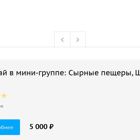
й в мини-группе: Сырные пещеры, Ш
ов
5 000 ₽
обнее