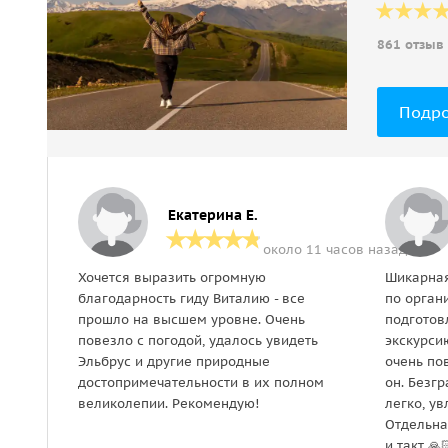
861 отзыв
Подр
Екатерина Е.
около 11 часов назад
Хочется выразить огромную
Шикарная
благодарность гиду Виталию - все
по орган
прошло на высшем уровне. Очень
подготов
повезло с погодой, удалось увидеть
экскурси
Эльбрус и другие природные
очень пов
достопримечательности в их полном
он. Безг
великолепии. Рекомендую!
легко, у
Отдельна
и такт 