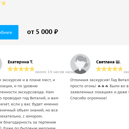
от 5 000 ₽
обнее
Екатерина Т.
Светлана Ш.
около 14 часов назад
ок
 экскурсия и в плане мест, и
Отличная экскурсия! Гид Вита
изации, и по уровню
просто огонь! 🔥🔥🔥 Были во 
ленности экскурсовода. Нам
заявленных локациях и даже 
ю проводил гид Виталий, и вам
Спасибо огромное!
езет, если у вас будет именно
раничный объем знаний, но все
влекательно, с юмором.
я благодарность за терпение
🏻 Даже по бытовым мелочам