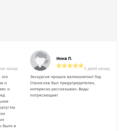
Инна П.
дня назад
5 дней назад
 это
Экскурсия прошла великолепно! Гид
Поезд
на и
Станислав был предупредителен,
Север
авс и
интересно рассказывал. Виды
пораж
бед
потрясающие!
групп
ьное
уложи
ату! На
насы
 он
очень
ым
расск
ы были в
локац