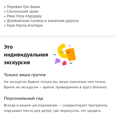
вершина западной части главного хребта Большого
• Перевал Гум-Баши
Кавказа. Своим названием обязана слоям белого кварца,
• Сентинский храм
• Река Уллу-Муруджу
которые прорезают скальные стены. Высота 3861 м.
• Домбайская поляна и канатная дорога
• Гора Мусса-Ачитара
Наконец, вы подниметесь
по канатной дороге на вершину
хребта Мусса-Ачитара
в Домбае. Гора Мусса-Ачитара —
самая высокая точка одноименного хребта, который
тянется параллельно Главному Кавказскому хребту. Гора
Это
возвышается на 3200 м над уровнем моря. Это
индивидуальная
достопримечательность, которую стремятся посетить все,
экскурсия
кто приехал в Домбай. Местные жители называют Мусса-
Ачитара самым доступным для подъема
Только ваша группа
«трехтысячником» нашей страны, ведь по ней проложена
На экскурсии будете только вы, ваши знакомые или семья.
канатная дорога.
Время на экскурсии — время, проведенное в кругу близких
Также Вы увидите и
сделаете красочные фото на фоне
Персональный гид
самой необычной гостиницы туристического курорта
Домбай называется «Тарелка»
и находится на высоте 2250
Всегда в вашем распоряжении — скорректирует программу,
подскажет места для детей, где перекусить, что увидеть
м. По форме эта гостиница полностью напоминает