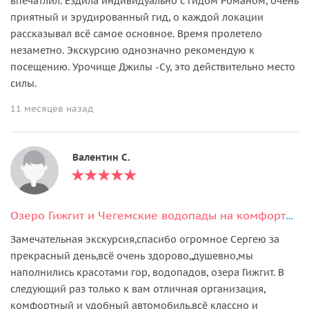
впечатлил. Ездила индивидуально с гидом Романом, очень
приятный и эрудированный гид, о каждой локации
рассказывал всё самое основное. Время пролетело
незаметно. Экскурсию однозначно рекомендую к
посещению. Урочище Джилы -Су, это действительно место
силы.
11 месяцев назад
Валентин С.
Озеро Гижгит и Чегемские водопады на комфортабельных внедорожниках
Замечательная экскурсия,спасибо огромное Сергею за
прекрасный день,всё очень здорово,,душевно,мы
наполнились красотами гор, водопадов, озера Гижгит. В
следующий раз только к вам отличная организация,
комфортный и удобный автомобиль,всё классно и