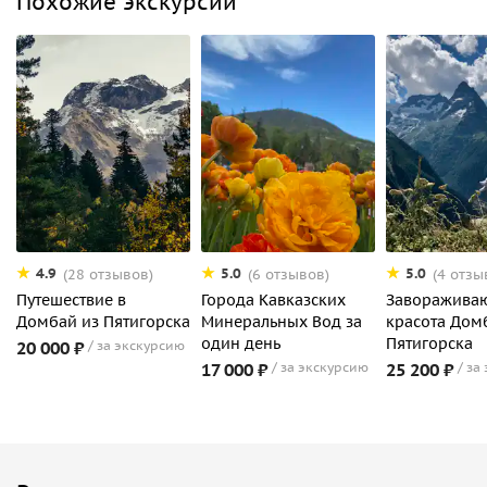
Похожие экскурсии
4.9
5.0
5.0
(28 отзывов)
(6 отзывов)
(4 отзы
Путешествие в
Города Кавказских
Заворажива
Домбай из Пятигорска
Минеральных Вод за
красота Дом
один день
Пятигорска
20 000 ₽
за экскурсию
17 000 ₽
за экскурсию
25 200 ₽
за