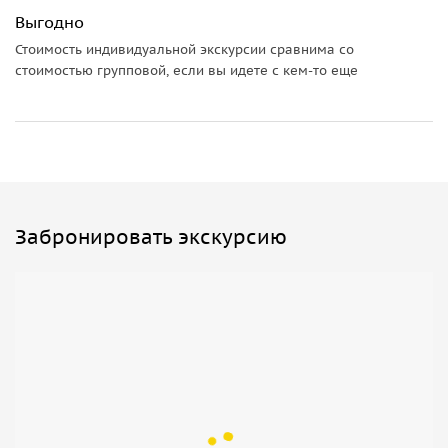
настоящую летающую тарелку, которая неожиданно
Выгодно
приземлилась на склоне горы Мусса-Ачитара.
Стоимость индивидуальной экскурсии сравнима со
Важная информация:
стоимостью групповой, если вы идете с кем-то еще
• Все наши поездки осуществляются на комфортабельных
внедорожниках.
• С вами будут водители — гиды опытные проводники.
Забронировать экскурсию