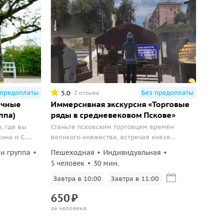
 предоплаты
Без предоплаты
5.0
2 отзыва
ичные
Иммерсивная экскурсия «Торговые
ппа)
ряды в средневековом Пскове»
, где вы
Станьте псковским торговцем времён
ина и С.
великого княжества, встречая князя
идродельню,
Василия III и предлагая свои товары в
и группа
Пешеходная
Индивидуальная
ю
захватывающем приключении в очках
5 человек
30 мин.
дополненной реальности!
Завтра в 10:00
Завтра в 11:00
650
₽
за человека