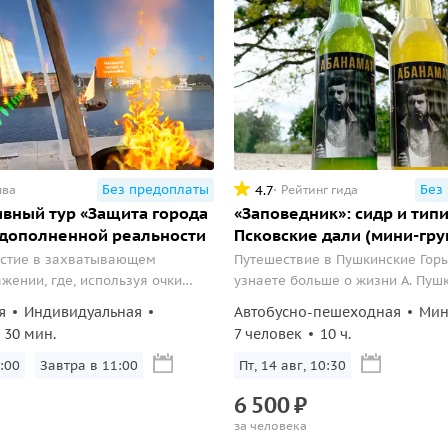
Без предоплаты
Без
4.7
ыва
Рейтинг гида
вный тур «Защита города
«Заповедник»: сидр и тип
 дополненной реальности
Псковские дали (мини-гру
астие в захватывающем
Путешествие в Пушкинские Горы
жении, где, используя очки
узнаете больше о жизни А. Пушк
 реальности, вы наводите
Довлатова, а также посетите с
я
Индивидуальная
Автобусно-пешеходная
Мин
ажеские корабли и активно
где продегустируете уникальну
30 мин.
7 человек
10 ч.
 битвы!
продукцию.
:00
Завтра в 11:00
Пт, 14 авг, 10:30
6
500
₽
за человека