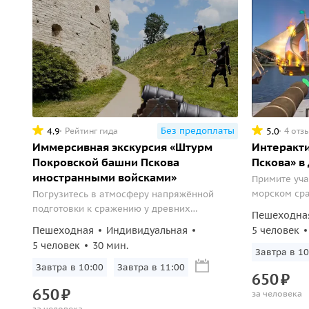
Без предоплаты
4.9
5.0
Рейтинг гида
4 отз
Иммерсивная экскурсия «Штурм
Интеракти
Покровской башни Пскова
Пскова» в
иностранными войсками»
Примите уч
морском сра
Погрузитесь в атмосферу напряжённой
дополненной
подготовки к сражению у древних
Пешеходна
пушку на вр
крепостных стен, используя очки
Пешеходная
Индивидуальная
5 человек
меняете ход
дополненной реальности, чтобы стать
5 человек
30 мин.
участником исторического момента, где
Завтра в 10
прошлое оживает на ваших глазах!
Завтра в 10:00
Завтра в 11:00
650
₽
650
₽
за человека
за человека