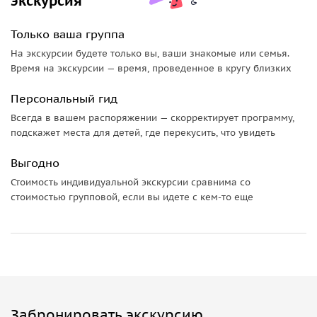
экскурсия
Монастырские святые пещеры
. Во время экскурсии вы
Только ваша группа
сможете беспрепятственно увидеть ближние пещеры,
протянувшиеся на 15 метров. Здесь покоятся
На экскурсии будете только вы, ваши знакомые или семья.
преподобные Лазарь, Ион и его жена Васса. Дальние
Время на экскурсии — время, проведенное в кругу близких
пещеры представляют собой некрополь из 7 улиц,
Персональный гид
множества древних усыпальниц и гробниц
Всегда в вашем распоряжении — скорректирует программу,
новомученников. Микроклимат здесь
подскажет места для детей, где перекусить, что увидеть
очень чувствительный, поэтому увидеть их можно только
по предварительной договорённости и большому
Выгодно
везению.
Стоимость индивидуальной экскурсии сравнима со
Важно зн
ать:
стоимостью групповой, если вы идете с кем-то еще
Дополнительно оплачивается вход в крепость (100
рублей с человека).
При входе в монастырский комплекс женщин
попросят надеть предлагаемые тут же юбки и
платки. По желанию, вы можете позаботиться о
соответствующей одежде заранее.
Забронировать экскурсию