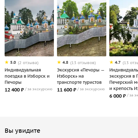
5.0
4.8
4.7
(2 отзыва)
(13 отзывов)
(13 отз
Индивидуальная
Экскурсия «Печоры —
Индивидуаль
поездка в Изборск и
Изборск» на
экскурсия в 
Печоры
транспорте туристов
Печерский м
и крепость И
12 400 ₽
за экскурсию
11 600 ₽
за экскурсию
6 000 ₽
за э
Вы увидите