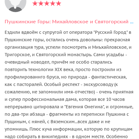
Пушкинские Горы: Михайловское и Святогорский монастырь
Ездили вдвоём с супругой от оператора "Русский Город" в
Пушкинские горы, остались очень довольны: прекрасная
организация тура, успели посмотреть и Миъхайловское, и
Тригорское, и Святогорский монастырь. Сами усадьбы -
очевидный новодел, причём не особо старались
повторить технологии XIX века, просто построили из
профилированнго бруса, но природа - фантастическая,
как с пасторалей. Особый респект - экскурсоводу (к
сожалению, не запомнили имя-отчество) - очень приятная
и супер профессиональная дама, которая все 10 часов
непрерывно цитировала и "Евгения Онегина", и огромные,
по два-три абзаца - фрагменты из переписки Пушкина с
Пущиным, с няней, с Вяземским...всех даже и не
упомнишь. Плюс куча информации, которую по крупицам
надо собирать в википедиях - в одном месте. Особенно