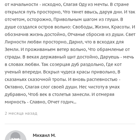
от начальности - исходно, Слагая Оду из мечты. В стране
открылся путь просторно, Что тянет ввысь, даруя дни. И так
отсчетом, осторожно, Привольным шагом из глуши. В
душе создался остров вольно: Свободы, Жизни, Красоты. И
обозначив жизнь достойно, Отчанье сбросив из души. Свет
Лирности любви просторно, Дарил, что в всходах для
Земли. И проживаньем ветер вольно, Что обрамленье от
страды. В веках державный щит достойно, Даруешь - мечь
в словах любви. Так созерцая дуб раздольно, Где кот
ученый впереди. Вскрыл чудеса красы привольно, В
сказаньях сказочной тропы. И вновь распевностью -
Октавно, Слагая слог своей души. Нес чистоту в умах
дубравно, Чтоб век в столетья занесли. И отмеряя
мирность - Славно, Отчет годич...
2 месяца назад
Михаил М.