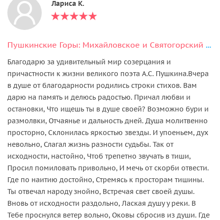
Лариса К.
Пушкинские Горы: Михайловское и Святогорский монастырь
Благодарю за удивительный мир созерцания и
причастности к жизни великого поэта А.С. Пушкина.Вчера
в душе от благодарности родились строки стихов. Вам
дарю на память и делюсь радостью. Причал любви и
остановки, Что ищешь ты в душе своей? Возможно бури и
размолвки, Отчаянье и дальность дней. Душа молитвенно
просторно, Склонилась яркостью звезды. И упоеньем, дух
невольно, Слагал жизнь разности судьбы. Так от
исходности, настойно, Чтоб трепетно звучать в тиши,
Просил помиловать привольно, И мечь от скорби отвести.
Где по наитию достойно, Стремясь к просторам тишины.
Ты отвечал народу знойно, Встречая свет своей душы.
Вновь от исходности раздольно, Лаская душу у реки. В
Тебе проснулся ветер вольно, Оковы сбросив из души. Где