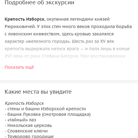
Подробнее об экскурсии
Крепость Изборск
, окутанная легендами князей
Рюриковичей. У этих стен много веков проходила борьба
с ливонским княжеством, здесь кровью закалялся
характер «железного города». Шесть раз за XV век
крепость выдержала натиск врага — и пала лишь в конце
XVI века от руки Стефана Батория. При восстановлении
крепость решили перенести на
Жеравью гору
— в 800
Показать ещё
метрах от старого городища, именуемого
Туворским
— по
имени князя, который вместе с братьями Рюриком и
Синеоусом был призван для управления Русью.
Сегодня
Какие места вы увидите
на территории крепости можно пройти по хитрому
оборонительному коридору «захабу», забраться башню
Крепость Изборск
«Луковку», прогуляться по крепостной стене, посетить
- стены и башни Изборской крепости
- башня Луковка (смотровая площадка)
Никольский собор
, увидеть нерасшифрованные до сих
- «тайный» лаз
пор славянские знаки.
- Никольская церковь
- Словенские ключи
Словенские ключи
, которые считаются местными
- Труворово городище