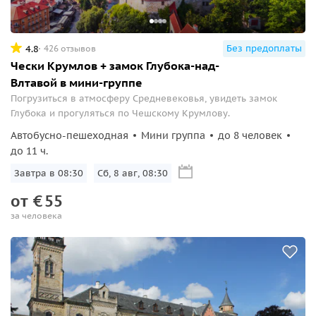
Без предоплаты
4.8
426 отзывов
Чески Крумлов + замок Глубока-над-
Влтавой в мини-группе
Погрузиться в атмосферу Средневековья, увидеть замок
Глубока и прогуляться по Чешскому Крумлову.
Автобусно-пешеходная
Мини группа
до 8 человек
до 11 ч.
Завтра в 08:30
Сб, 8 авг, 08:30
от
€
55
за человека