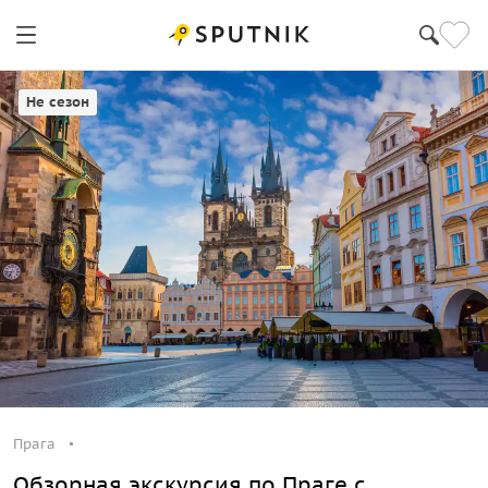
Прага
Не сезон
Прага
Обзорная экскурсия по Праге с