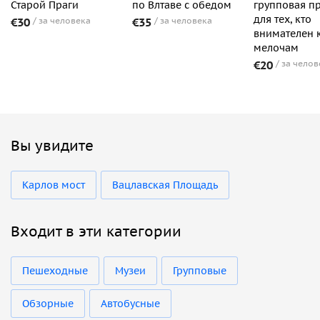
Старой Праги
по Влтаве с обедом
групповая п
для тех, кто
€30
за человека
€35
за человека
внимателен 
мелочам
€20
за челов
Вы увидите
Карлов мост
Вацлавская Площадь
Входит в эти категории
Пешеходные
Музеи
Групповые
Обзорные
Автобусные