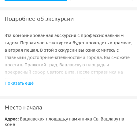
Подробнее об экскурсии
Эта комбинированная экскурсия с профессиональным
гидом. Первая часть экскурсии будет проходить в трамвае,
а вторая пешая. В этой экскурсии вы ознакомитесь с
главными достопримечательностями города. Вы сможете
посетить Пражский град, Вацлавскую площадь и
прекрасный собор Святого Вита. После отправимся на
Староместскую площадь, Пражский Орлой. Ко всему
Показать ещё
прочему, экскурсия включает в себя посещение
Танцующего дома, Карлова моста, Градчан, а самое
интересное, это возможность насладиться панорамой
Место начала
Влтавы.
Адрес:
Вацлавская площадь,у памятника Св. Вацлаву на
Экскурсия занимает около 4,5 часов, где первая часть —
коне
осмотр достопремичательностей из трамвая, а вторая —
прогулка по городу.