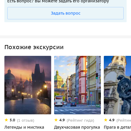
Есть вопрос? Вы можете задать его организатору
Задать вопрос
Похожие экскурсии
5.0
4.9
4.9
(1 отзыв)
(Рейтинг гида)
(Рейтин
Легенды и мистика
Двухчасовая прогулка
Прага в дета