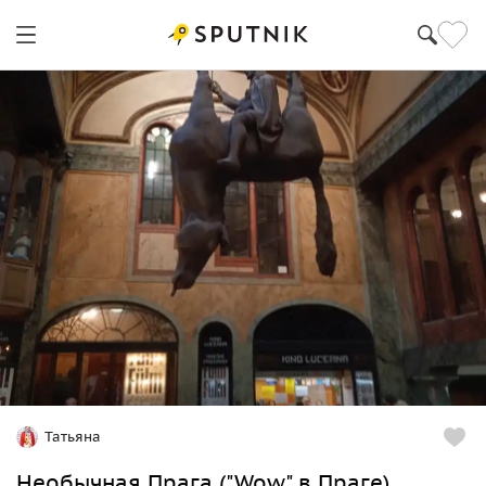
Татьяна
Необычная Прага ("Wow" в Праге)