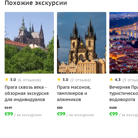
Похожие экскурсии
5.0
5.0
4.3
(6 отзывов)
(2 отзыва)
(3 отзы
Прага сквозь века -
Прага масонов,
Вечерняя Пр
обзорная экскурсия
тамплиеров и
туристическо
для индивидуалов
алхимиков
водоворота
€99
€99
€99
за экскурсию
за экскурсию
за экску