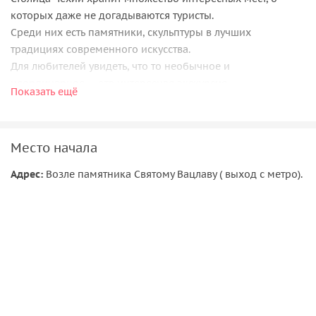
которых даже не догадываются туристы.
Среди них есть памятники, скульптуры в лучших
традициях современного искусства.
Для любителей увидеть, что то необычное и
неординарное — эта интересная экскурсия.
Показать ещё
Мы увидим:
-необычных "младенцев",
-"марширующих" пингвинов,
Место начала
— "голову "Франца Кафки",
Адрес:
Возле памятника Святому Вацлаву ( выход с метро).
-необычный памятник Фрейду,
-перевёрнутого коня и чешского князя,
— самую маленькую улицу в Праге, и др. необычные
памятники...
Пройдемся по самому старому мосту Карлову и Загадаем
желания...
А также великолепные панорамы Праги!