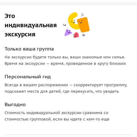
где она хранится
— как строились готические соборы и какие тайны они
Это
скрывали
— в чём уникальность собора Святого Вита и почему его
индивидуальная
возводили почти 600 лет
экскурсия
— почему
Карла IV
называют «Отцом Родины»
— где находится «место силы» Пражского града
Только ваша группа
— для кого и когда был создан
Королевский сад
На экскурсии будете только вы, ваши знакомые или семья.
Время на экскурсии — время, проведенное в кругу близких
И, конечно, вас ждут великолепные панорамные виды на
Прагу — ту самую «стобашенную».
Персональный гид
Всегда в вашем распоряжении — скорректирует программу,
подскажет места для детей, где перекусить, что увидеть
Выгодно
Стоимость индивидуальной экскурсии сравнима со
стоимостью групповой, если вы идете с кем-то еще