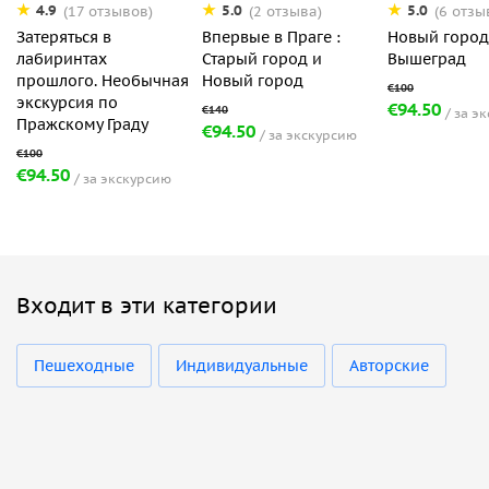
4.9
5.0
5.0
(17 отзывов)
(2 отзыва)
(6 отзы
Затеряться в
Впервые в Праге :
Новый город
лабиринтах
Старый город и
Вышеград
прошлого. Необычная
Новый город
экскурсия по
€94.50
за э
Пражскому Граду
€94.50
за экскурсию
€94.50
за экскурсию
Входит в эти категории
Пешеходные
Индивидуальные
Авторские