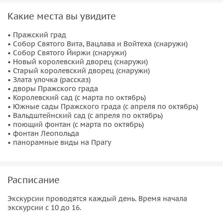
возвышающаяся над городом. С IX века это центр
Какие места вы увидите
чешской власти: здесь правили князья, короли, а сегодня
работает президент.
• Пражский град
• Собор Святого Вита, Вацлава и Войтеха (снаружи)
С апреля (иногда с марта) по октябрь открыты сады,
• Собор Святого Йиржи (снаружи)
• Новый королевский дворец (снаружи)
поэтому мы увидим не только сам град, но и его зелёную
• Старый королевский дворец (снаружи)
оправу:
• Злата улочка (рассказ)
—
Королевский сад
• дворы Пражского града
• Королевский сад (с марта по октябрь)
—
Южные сады Пражского града
• Южные сады Пражского града (с апреля по октябрь)
• Вальдштейнский сад (с апреля по октябрь)
В ходе экскурсии вы узнаете:
• поющий фонтан (с марта по октябрь)
— когда и почему первые чешские князья поселились
• фонтан Леопольда
здесь
• панорамные виды на Прагу
— почему одна из самых известных улиц называется
Золотая улочка
— историю
собора Святого Вита, Вацлава и Войтеха
—
Расписание
главного католического храма Чехии
Экскурсии проводятся каждый день. Время начала
— почему чехи так почитают Святого Вацлава
экскурсии с 10 до 16.
— почему чешская корона называется святовацлавской и