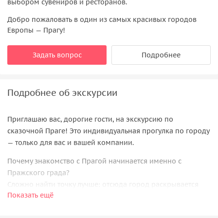
выбором сувениров и ресторанов.
Добро пожаловать в один из самых красивых городов
Европы — Прагу!
Задать вопрос
Подробнее
Подробнее об экскурсии
Приглашаю вас, дорогие гости, на экскурсию по
сказочной Праге! Это индивидуальная прогулка по городу
— только для вас и вашей компании.
Почему знакомство с Прагой начинается именно с
Пражского града?
Сложно найти точку лучше: отсюда город раскрывается
Показать ещё
сразу — и историей, и масштабом.
Пражский град
— величественная крепость,