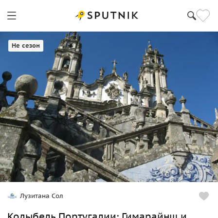
Порту
Не сезон
Лузитана Сол
Колыбель Португалии: Гимарайнш и