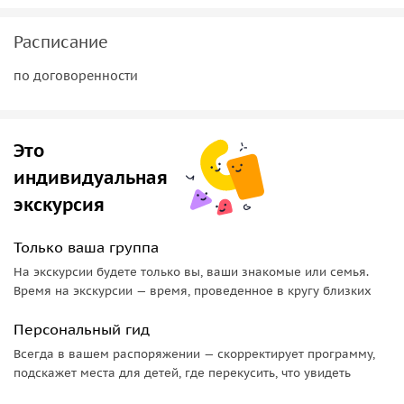
индивидуальной экскурсии получают возможность
погулять по уникальному комплексу Бон Жезуш. Вплоть до
Расписание
1917 года это место было крупнейшим центром
по договоренности
католического паломничества. По впечатляющей лестнице
(254 ступени!) паломники поднимались к церкви на
вершине горы. Многие из них преодолевали путь на
коленях. Современные туристы могут повторить путь
Это
паломников или подняться на гору на уникальном
индивидуальная
гидроподъемнике.
экскурсия
Только ваша группа
На экскурсии будете только вы, ваши знакомые или семья.
Время на экскурсии — время, проведенное в кругу близких
Персональный гид
Всегда в вашем распоряжении — скорректирует программу,
подскажет места для детей, где перекусить, что увидеть