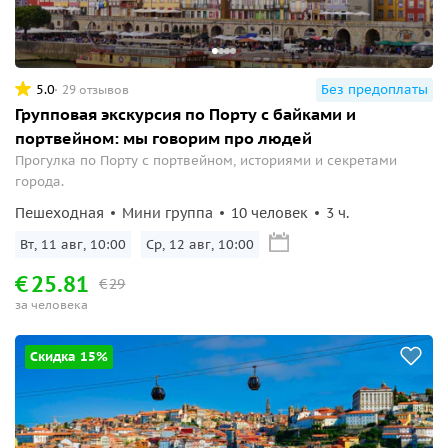
5.0
Без предоплаты
29 отзывов
Групповая экскурсия по Порту с байками и
портвейном: мы говорим про людей
Прогулка по Порту с портвейном, историями и секретами
города.
Пешеходная
Мини группа
10 человек
3 ч.
Вт, 11 авг, 10:00
Ср, 12 авг, 10:00
€
25.81
€
29
за человека
Скидка 15%