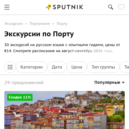
Экскурсии
Португалия
Порту
Экскурсии по Порту
30 экскурсий на русском языке с опытными гидами, цены от
€14. Смотрите расписание на август-сентябрь 2026 года,
выбирайте маршрут прогулки по Порту и бронируйте билеты
онлайн на Спутник8.
Категории
Дата
Цена
Тип группы
Т
29 предложений
Популярные
Скидка 11%