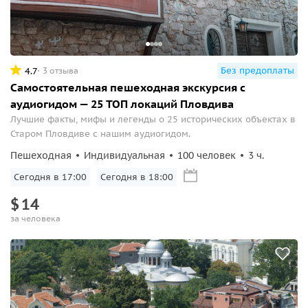
Без предоплаты
4.7
3 отзыва
Самостоятельная пешеходная экскурсия с
аудиогидом — 25 ТОП локаций Пловдива
Лучшие факты, мифы и легенды о 25 исторических объектах в
Старом Пловдиве с нашим аудиогидом.
Пешеходная
Индивидуальная
100 человек
3 ч.
Сегодня в 17:00
Сегодня в 18:00
$
14
за человека