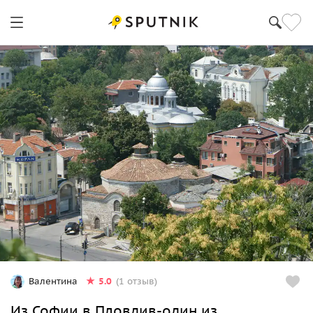
5.0
Валентина
(1 отзыв)
Из Софии в Пловдив-один из