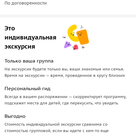
По договоренности
приковывает внимания гостя.
По желанию и за дополнительную оплату, вы сможете
посетить
Бачковский монастырь
— второй по величине в
Это
Болгарии. Его основали грузины Григорий и Абасий
индивидуальная
Пакуриани в 1083 году. Находится монастырь в 30 км. от
экскурсия
Пловдива, у подножия Родопских гор. В нем хранится
чудотворная
икона Иверской Богоматери
— одна из
Только ваша группа
самых чтимых икон в Болгарии. По преданию ее написал
сам евангелист Лука.
На экскурсии будете только вы, ваши знакомые или семья.
Время на экскурсии — время, проведенное в кругу близких
По желанию и за дополнительную оплату,
можем
отправиться на дегустацию вин
в винодельню недалеко
Персональный гид
от Пловдива.
Всегда в вашем распоряжении — скорректирует программу,
подскажет места для детей, где перекусить, что увидеть
Выгодно
Стоимость индивидуальной экскурсии сравнима со
стоимостью групповой, если вы идете с кем-то еще