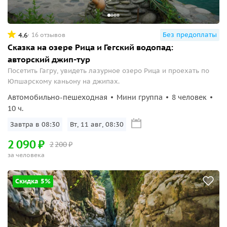
Без предоплаты
4.6
16 отзывов
Сказка на озере Рица и Гегский водопад:
авторский джип-тур
Посетить Гагру, увидеть лазурное озеро Рица и проехать по
Юпшарскому каньону на джипах.
Автомобильно-пешеходная
Мини группа
8 человек
10 ч.
Завтра в 08:30
Вт, 11 авг, 08:30
2
090
₽
2
200
₽
за человека
Скидка 5%