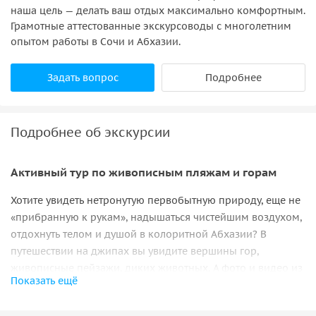
наша цель — делать ваш отдых максимально комфортным.
Грамотные аттестованные экскурсоводы с многолетним
опытом работы в Сочи и Абхазии.
Задать вопрос
Подробнее
Подробнее об экскурсии
Активный тур по живописным пляжам и горам
Хотите увидеть нетронутую первобытную природу, еще не
«прибранную к рукам», надышаться чистейшим воздухом,
отдохнуть телом и душой в колоритной Абхазии? В
путешествии на джипах вы увидите вершины гор,
живописные пейзажи, диких животных. А фото и видео из
Показать ещё
открытой кабины внедорожника получаются просто
потрясающими!