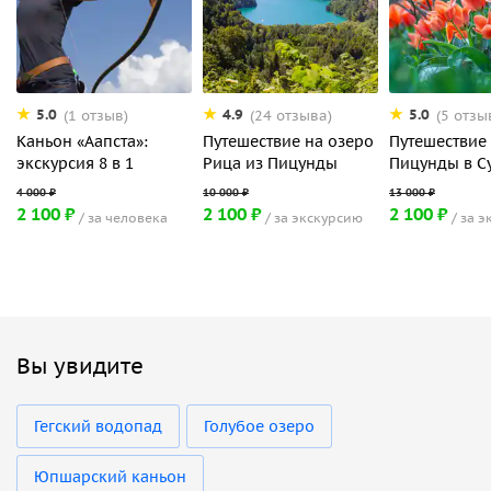
5.0
4.9
5.0
(1 отзыв)
(24 отзыва)
(5 отзы
Каньон «Аапста»:
Путешествие на озеро
Путешествие
экскурсия 8 в 1
Рица из Пицунды
Пицунды в С
2 100 ₽
2 100 ₽
2 100 ₽
за человека
за экскурсию
за э
Вы увидите
Гегский водопад
Голубое озеро
Юпшарский каньон