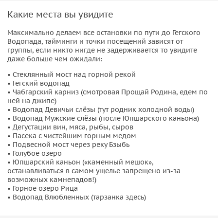
Вы сделали правильный выбор! Эта поездка полна тех
Какие места вы увидите
самых впечатлений, именно под ваш вкус, которые
подойдут именно вам.
Максимально делаем все остановки по пути до Гегского
Водопада, тайминги и точки посещений зависят от
группы, если никто нигде не задерживается то увидите
Во время поездки вы увидите:
даже больше чем ожидали:
водопад Девичьи слёзы;
• Стеклянный мост над горной рекой
водопад Мужские слёзы;
• Гегский водопад
• Чабгарский карниз (смотровая Прощай Родина, едем по
пасека и винный погреб;
ней на джипе)
подвесной мост через реку Бзыбь;
• Водопад Девичьи слёзы (тут родник холодной воды)
Голубое озеро;
• Водопад Мужские слёзы (после Юпшарского каньона)
• Дегустации вин, мяса, рыбы, сыров
Юпшарский каньон («каменный мешок»);
• Пасека с чистейшим горным медом
Чабгарский карниз (едем по нему) и смотровая
• Подвесной мост через реку Бзыбь
Прощай Родина;
• Голубое озеро
• Юпшарский каньон («каменный мешок»,
озеро Рица;
останавливаться в самом ущелье запрещено из-за
Водопад влюбленных;
возможных камнепадов!)
Гегский водопад.
• Горное озеро Рица
• Водопад Влюбленных (тарзанка здесь)