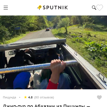
Пицунда
4.8
(80 отзывов)
Джип-тур по Абхазии из Пицунды —