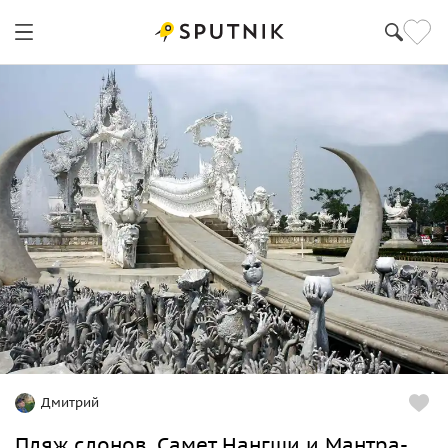
Дмитрий
Пляж слонов, Самет Нангши и Мантра-