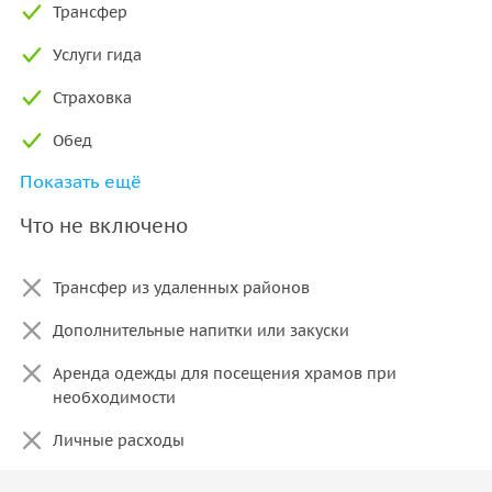
Трансфер
Услуги гида
Страховка
Обед
Показать ещё
Программа с участием слонов
Что не включено
Вход на смотровую площадку Самет Нангши
Посещение Мантра спа
Трансфер из удаленных районов
Дополнительные напитки или закуски
Аренда одежды для посещения храмов при
необходимости
Личные расходы