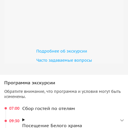
минеральными и травяными ваннами, том-ям и
кофейными ваннами, грязевыми процедурами, саунами,
озером с кувшинками, фотозонами и зонами отдыха.
День построен так, чтобы сочетать активные эмоции,
уникальные фотолокации, красоту природы и
полноценное расслабление. Тур подходит для тех, кто
хочет провести день красиво, комфортно и насыщенно,
Подробнее об экскурсии
сочетая приключения со спа-релаксом и получить
уникальные впечатления, которых нет в других турах.
Часто задаваемые вопросы
Программа экскурсии
Обратите внимание, что программа и условия могут быть
изменены.
Сбор гостей по отелям
07:00
09:30
Посещение Белого храма