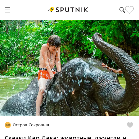
Остров Сокровищ
Сказки Као Лака: животные, джунгли и