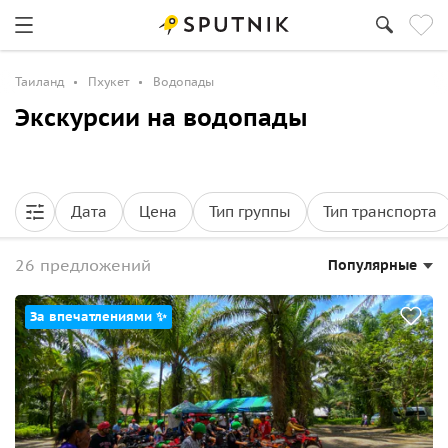
Таиланд
Пхукет
Водопады
Экскурсии на водопады
Дата
Цена
Тип группы
Тип транспорта
26 предложений
Популярные
За впечатлениями ✨