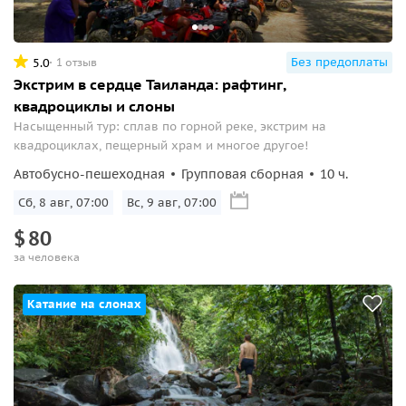
Без предоплаты
5.0
1 отзыв
Экстрим в сердце Таиланда: рафтинг,
квадроциклы и слоны
Насыщенный тур: сплав по горной реке, экстрим на
квадроциклах, пещерный храм и многое другое!
Автобусно-пешеходная
Групповая сборная
10 ч.
Сб, 8 авг, 07:00
Вс, 9 авг, 07:00
$
80
за человека
Катание на слонах