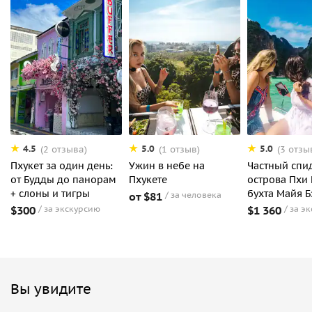
4.5
5.0
5.0
(2 отзыва)
(1 отзыв)
(3 отзы
Пхукет за один день:
Ужин в небе на
Частный спи
от Будды до панорам
Пхукете
острова Пхи 
+ слоны и тигры
бухта Майя Б
от $81
за человека
$300
за экскурсию
$1 360
за э
Вы увидите