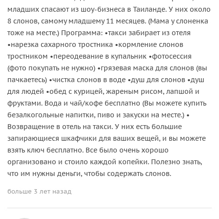
младших спасают из шоу-бизнеса в Таиланде. У них около
8 слонов, самому младшему 11 месяцев. (Мама у слоненка
тоже на месте.) Программа: •такси забирает из отеля
•нарезка сахарного тростника •кормление слонов
тростником •переодевание в купальник •фотосессия
(фото покупать не нужно) •грязевая маска для слонов (вы
пачкаетесь) •чистка слонов в воде •душ для слонов •душ
для людей •обед с курицей, жареным рисом, лапшой и
фруктами. Вода и чай/кофе бесплатно (Вы можете купить
безалкогольные напитки, пиво и закуски на месте.) •
Возвращение в отель на такси. У них есть большие
запирающиеся шкафчики для ваших вещей, и вы можете
взять ключ бесплатно. Все было очень хорошо
организовано и стоило каждой копейки. Полезно знать,
что им нужны деньги, чтобы содержать слонов.
больше 3 лет назад