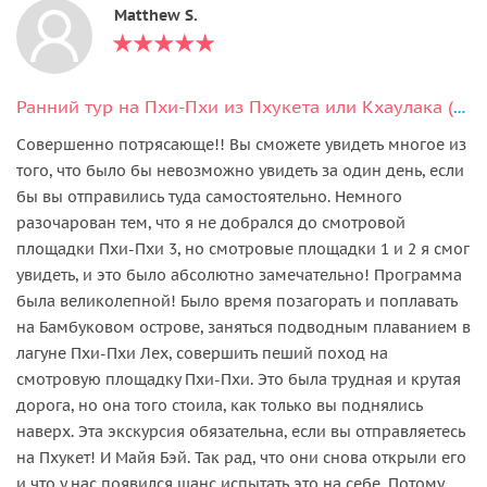
Matthew S.
Ранний тур на Пхи-Пхи из Пхукета или Кхаулака (на английском языке)
Совершенно потрясающе!! Вы сможете увидеть многое из
того, что было бы невозможно увидеть за один день, если
бы вы отправились туда самостоятельно. Немного
разочарован тем, что я не добрался до смотровой
площадки Пхи-Пхи 3, но смотровые площадки 1 и 2 я смог
увидеть, и это было абсолютно замечательно! Программа
была великолепной! Было время позагорать и поплавать
на Бамбуковом острове, заняться подводным плаванием в
лагуне Пхи-Пхи Лех, совершить пеший поход на
смотровую площадку Пхи-Пхи. Это была трудная и крутая
дорога, но она того стоила, как только вы поднялись
наверх. Эта экскурсия обязательна, если вы отправляетесь
на Пхукет! И Майя Бэй. Так рад, что они снова открыли его
и что у нас появился шанс испытать это на себе. Потому