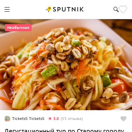
Необычная
5.0
TicketsS TicketsS
(53 отзыва)
Дегустационный тур по Старому городу