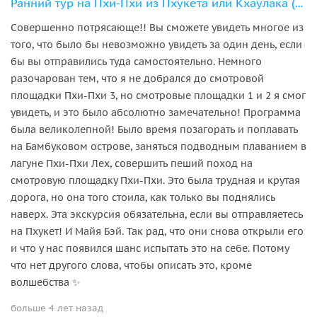
Ранний тур на Пхи-Пхи из Пхукета или Кхаулака (на английском языке)
Совершенно потрясающе!! Вы сможете увидеть многое из
того, что было бы невозможно увидеть за один день, если
бы вы отправились туда самостоятельно. Немного
разочарован тем, что я не добрался до смотровой
площадки Пхи-Пхи 3, но смотровые площадки 1 и 2 я смог
увидеть, и это было абсолютно замечательно! Программа
была великолепной! Было время позагорать и поплавать
на Бамбуковом острове, заняться подводным плаванием в
лагуне Пхи-Пхи Лех, совершить пеший поход на
смотровую площадку Пхи-Пхи. Это была трудная и крутая
дорога, но она того стоила, как только вы поднялись
наверх. Эта экскурсия обязательна, если вы отправляетесь
на Пхукет! И Майя Бэй. Так рад, что они снова открыли его
и что у нас появился шанс испытать это на себе. Потому
что нет другого слова, чтобы описать это, кроме
волшебства ✨
больше 4 лет назад