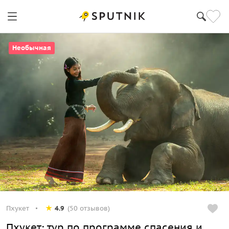
Необычная
Пхукет
4.9
(50 отзывов)
Пхукет: тур по программе спасения и