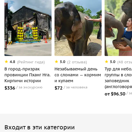
4.8
5.0
5.0
(Рейтинг гида)
(2 отзыва)
(48 отз
В город-призрак
Незабываемый день
Тур для неб
провинции Пханг Нга.
со слонами — кормим
группы в сл
Кирпичи истории
и купаем
заповедник
(англоговоря
$336
за экскурсию
$72
за человека
от $96.50
з
Входит в эти категории