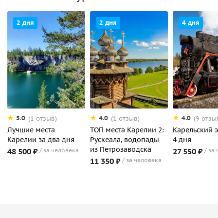
2 дня
2 дня
4 дня
5.0
4.0
4.0
(1 отзыв)
(1 отзыв)
(9 отзы
Лучшие места
ТОП места Карелии 2:
Карельский 
Карелии за два дня
Рускеала, водопады
4 дня
из Петрозаводска
48 500 ₽
за человека
27 550 ₽
за 
11 350 ₽
за человека