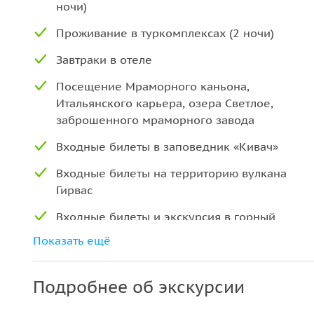
ночи)
Проживание в туркомплексах (2 ночи)
Завтраки в отеле
Посещение Мраморного каньона,
Итальянского карьера, озера Светлое,
заброшенного мраморного завода
Входные билеты в заповедник «Кивач»
Входные билеты на территорию вулкана
Гирвас
Входные билеты и экскурсия в горный
парк «Рускеала»
Показать ещё
Экскурсия по Онежской набережной в
Петрозаводске
Подробнее об экскурсии
Входные билеты в парк «Вотчина