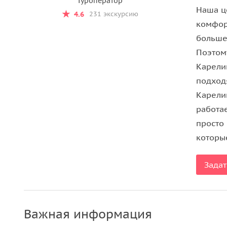
Туроператор
Ладожские шхеры.
Наша ц
4.6
231 экскурсию
комфор
Услугу оказывает туроператор РТО 024919.
больше
Поэтом
Карели
подход
Карели
работа
просто
которые
Задат
Важная информация