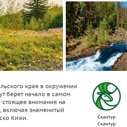
ельского края в окружении
т берет начало в самом
е стоящее внимания на
, включая знаменитый
Скантур
ско Кижи.
Скантур