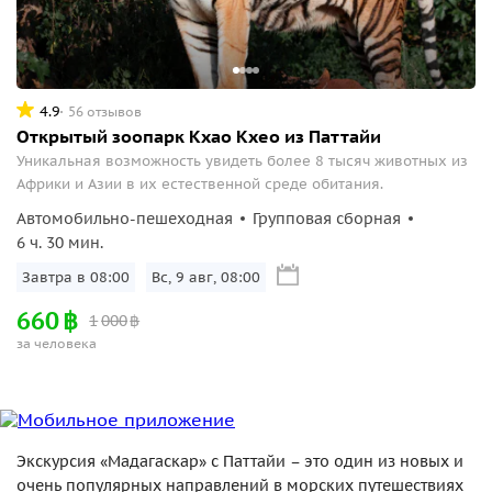
4.9
56 отзывов
Открытый зоопарк Кхао Кхео из Паттайи
Уникальная возможность увидеть более 8 тысяч животных из
Африки и Азии в их естественной среде обитания.
Автомобильно-пешеходная
Групповая сборная
6 ч. 30 мин.
Завтра в 08:00
Вс, 9 авг, 08:00
660
฿
1
000
฿
за человека
Экскурсия «Мадагаскар» с Паттайи – это один из новых и
очень популярных направлений в морских путешествиях