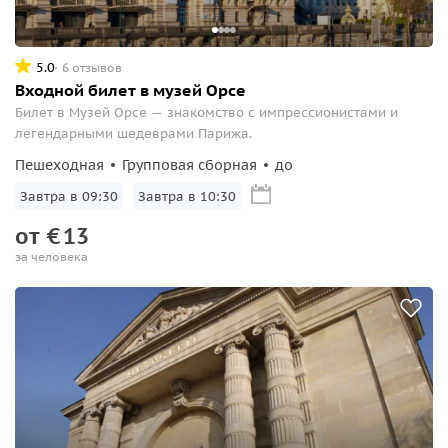
5.0
6 отзывов
Входной билет в музей Орсе
Билет в Музей Орсе — знакомство с импрессионистами и
легендарными шедеврами Парижа.
Пешеходная
Групповая сборная
до
Завтра в 09:30
Завтра в 10:30
от
€
13
за человека