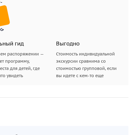
ьный гид
Выгодно
шем распоряжении —
Стоимость индивидуальной
ет программу,
экскурсии сравнима со
ста для детей, где
стоимостью групповой, если
что увидеть
вы идете с кем-то еще