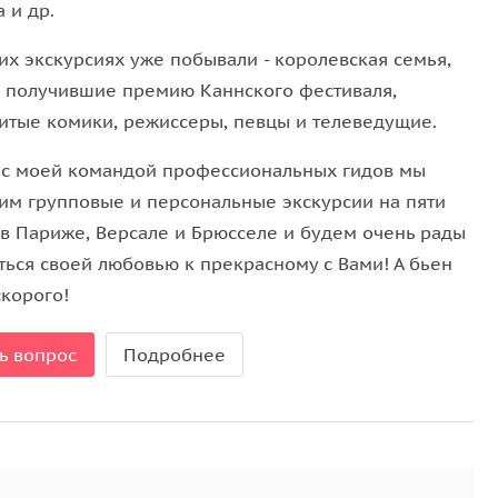
а и др.
ю взгляд Венеру академистов
их экскурсиях уже побывали - королевская семья,
, получившие премию Каннского фестиваля,
итые комики, режиссеры, певцы и телеведущие.
 с моей командой профессиональных гидов мы
о.
им групповые и персональные экскурсии на пяти
узей бесплатный при предъявлении документа,
 в Париже, Версале и Брюсселе и будем очень рады
ться своей любовью к прекрасному с Вами! А бьен
ро.
скорого!
мя экскурсии или сообщите гиду заранее о том,
лых старше 18 лет)
ь вопрос
Подробнее