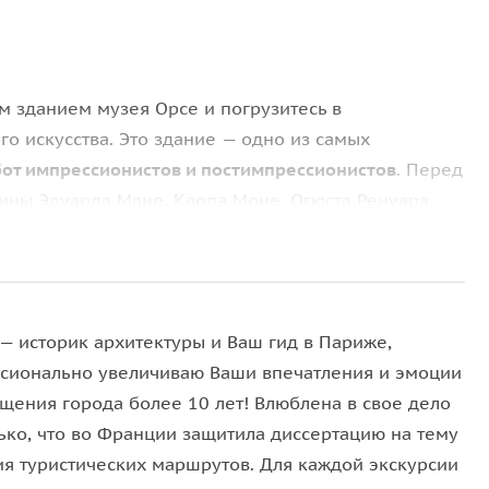
м зданием музея Орсе и погрузитесь в
о искусства. Это здание — одно из самых
бот импрессионистов и постимпрессионистов
. Перед
ины Эдуарда Мане, Клода Моне, Огюста Ренуара,
других прославленных художников.
картин французских академистов
, чтобы понять, с
 — историк архитектуры и Ваш гид в Париже,
ики-новаторы.
сионально увеличиваю Ваши впечатления и эмоции
дающихся работах импрессионистов: «Завтрак на
ещения города более 10 лет! Влюблена в свое дело
, балерины Дега, работы из цикла «Руанский собор»
лько, что во Франции защитила диссертацию на тему
лотна
, поражающие игрой форм, цвета и света.
ия туристических маршрутов. Для каждой экскурсии
н Гога и Гогена, а также познакомимся с