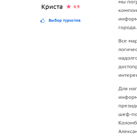
мы пог
Криста
4.9
экспозицией работ пуантилистов и творениями 
компон
законодателей современной скульптуры.
информ
Выбор туристов
Дух того времени вы прочувствуете в деталях ка
города.
оттенках полотен. Ведь недаром в Париже говор
Все ма
Что вы увидите:
логиче
надолго
• Пикники Моне и Мане
достоп
• Портреты кисти Огюста Ренуара
интерес
• Конфронтацию Ван Гога и Гогена
• Балерин Дега
Для на
• Натюрморты Сезанна
информ
• Провокационное «Происхождение мира» Курб
президе
• Секреты парижской Оперы в макете
шеф-по
• Родена и его «Мыслителя»
Коломб
• Видовую точку на Париж сквозь часы музея
Алексан