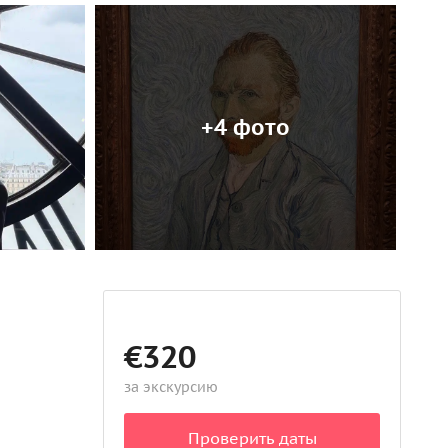
+4 фото
€320
за экскурсию
Проверить даты