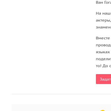
• Муз Тулуз-Лотрека
Ван Гог
• Дерзкую Олимпию импрессионистов и прячущу
На наш
и многое другое...
актеры
Важная информация
знамен
Вместе
• Входные билеты в музей оплачиваются отдельн
провод
• Для участников экскурсии до 18 лет вход в м
языках
подтверждающего возраст.
подели
• К оплате не принимаются купюры 200 и 500 ев
то! До 
Пожалуйста, приобретите входные билеты на вре
чтобы он их вам подготовил (16 €/чел. для взрос
Задат