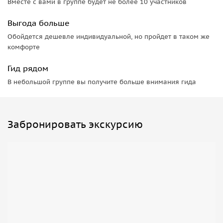
Вместе с вами в группе будет не более 10 участников
десерт. А еще загляните на старейший цветочный рынок
Парижа. Прогулка завершится у Лувра. Отсюда удобно
Выгода больше
добраться до других достопримечательностей и
Обойдется дешевле индивидуальной, но пройдет в таком же
знаменитых магазинов.
комфорте
👨‍👩‍👧‍👦
Кому подойдет экскурсия:
Путешественникам,
Гид рядом
которые хотят узнать об истории и жизни Парижа в
дружеском, понятном формате.
В небольшой группе вы получите больше внимания гида
📅
Экскурсия проводится ежедневно (кроме воскресенья)
в 10:30
Забронировать экскурсию
Мы рады детям у нас на экскурсии, от 1 до 6 лет они на
наших экскурсиях бесплатно!