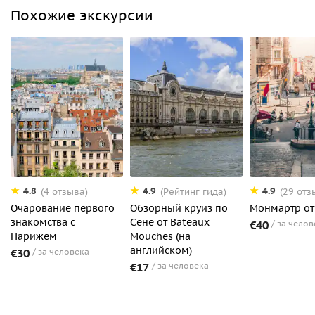
Похожие экскурсии
4.8
4.9
4.9
(4 отзыва)
(Рейтинг гида)
(29 отз
Очарование первого
Обзорный круиз по
Монмартр от 
знакомства с
Сене от Bateaux
€40
за челов
Парижем
Mouches (на
английском)
€30
за человека
€17
за человека