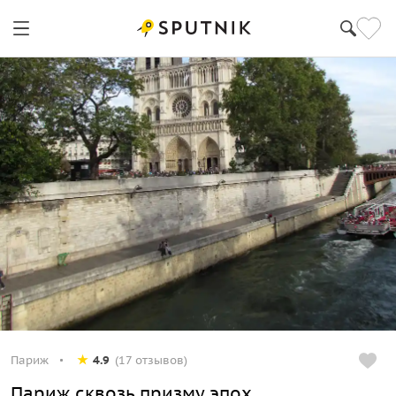
Париж
4.9
(17 отзывов)
Париж сквозь призму эпох