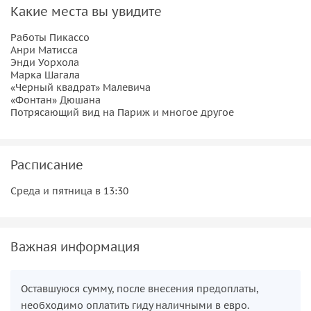
главные шедевры центра Помпиду.
Какие места вы увидите
Вы увидите работы Пабло Пикассо, Василия Кандинского,
Работы Пикассо
Марка Шагала, Сальвадора Дали и многих других
Анри Матисса
знаменитых художников.
Энди Уорхола
Марка Шагала
«Черный квадрат» Малевича
Важно знать:
«Фонтан» Дюшана
Потрясающий вид на Париж и многое другое
Входные билеты в центр Помпиду приобретаются
дополнительно, при встрече с гидом. Вы также можете
купить их заранее самостоятельно
на сайте
.
Расписание
Экскурсия проводится для группы
от
3
-
х человек
.
Среда и пятница в 13:30
Пожалуйста, прежде, чем оплатить заказ, уточняйте в
переписке, состоится ли экскурсия.
К оплате не принимаются купюры 200 и 500 евро.
Важная информация
Оставшуюся сумму, после внесения предоплаты,
необходимо оплатить гиду наличными в евро.