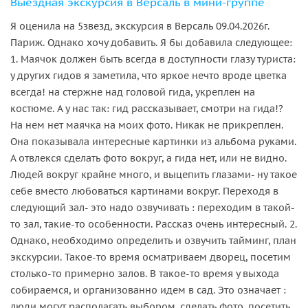
Выездная экскурсия в Версаль в мини-группе
Я оценила на 5звезд, экскурсия в Версаль 09.04.2026г.
Париж. Однако хочу добавить. Я бы добавила следующее:
1. Маячок должен быть всегда в доступности глазу туриста:
у других гидов я заметила, что яркое нечто вроде цветка
всегда! на стержне над головой гида, укреплен на
костюме. А у нас так: гид рассказывает, смотри на гида!?
На нем нет маячка на моих фото. Никак не прикреплен.
Она показывала интересные картинки из альбома руками.
А отвлекся сделать фото вокруг, а гида нет, или не видно.
Людей вокруг крайне много, и выцепить глазами- ну такое
себе вместо любоваться картинами вокруг. Переходя в
следующий зал- это надо озвучивать : переходим в такой-
то зал, такие-то особенности. Рассказ очень интересный. 2.
Однако, необходимо определить и озвучить тайминг, план
экскурсии. Такое-то время осматриваем дворец, посетим
столько-то примерно залов. В такое-то время у выхода
собираемся, и организованно идем в сад. Это означает :
люди могут располагать выбором, сделать фото, посетить