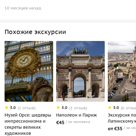
10 месяцев назад
Похожие экскурсии
5.0
5.0
5.0
(1 отзыв)
(1 отзыв)
(6 отзы
Музей Орсе: шедевры
Наполеон и Париж
Экскурсия п
импрессионизма и
Латинскому 
€45
за человека
секреты великих
от €35
за ч
художников