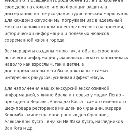
эмоции от посещения города более 10 лет! Влюблена в
свое дело на столько, что во Франции защитила
диссертацию на тему создания туристических маршрутов.
Для каждой экскурсии мы погружаем Вас в идеальный
микс из парижских компонентов: веселого настроения,
исторической информации и полезных нюансов
современной жизни города.
Все маршруты созданы мною так, чтобы выстроенная
логически информация усваивалась легко и запомнилась
надолго как взрослым, так и детям, а
достопримечательности были показаны с самых
интересных ракурсов, усиливая эффект «Вау!».
Для наполнения наших экскурсий эксклюзивной
информацией, я лично брала интервью у мадам Пегар -
президента Версаля, Алена дю Касса - самого именитого
шеф-повара ресторанов Мишлен во Франции, Жерера
Коломба - министра иностранных дел Франции,
Александры Кусто - внучки Ив Жака Кусто, наследников
Ван Гога и др.