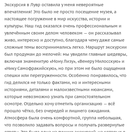
Экскурсия в Лувр оставила у меня невероятные
впечатления! Это было не просто посещение музея, а
настоящее погружение в мир искусства, истории и
культуры. Наш гид оказался очень профессиональным и
увлечённым своим делом человеком — он рассказывал
живо, интересно и доступно, благодаря чему даже самые
сложные темы воспринимались легко. Маршрут экскурсии
был продуман до мелочей: мы увидели главные шедевры,
включая знаменитую «Мону Лизу», «Венеру Милосскую» и
«Нику Самофракийскую», но при этом не было ощущения
спешки или перегруженности. Особенно понравилось, что
гид делился не только фактами, но и интересными
историями, деталями и малоизвестными нюансами,
которые невозможно узнать при самостоятельном
осмотре. Отдельно хочу отметить организацию — всё
прошло чётко, без очередей и лишнего ожидания.
Атмосфера была очень комфортной, группа небольшая,
что позволило задавать вопросы и получать развернутые
ответы. Это была одна из лучших экскурсий, на которых я