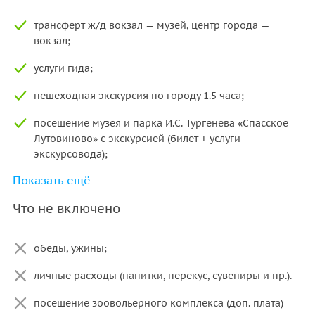
трансферт ж/д вокзал — музей, центр города —
вокзал;
услуги гида;
пешеходная экскурсия по городу 1.5 часа;
посещение музея и парка И.С. Тургенева «Спасское
Лутовиново» с экскурсией (билет + услуги
экскурсовода);
Показать ещё
экскурсия в Орловское полесье;
Что не включено
завтрак;
1 ночь в гостинице в центре города.
обеды, ужины;
личные расходы (напитки, перекус, сувениры и пр.).
посещение зоовольерного комплекса (доп. плата)