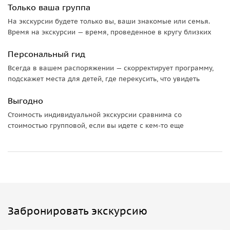
Только ваша группа
Второй день. Орловское полесье
На экскурсии будете только вы, ваши знакомые или семья.
Время на экскурсии — время, проведенное в кругу близких
Во второй день мы отправимся в национальный парк
«Орловское Полесье». Наша первая локация —
село Льгов
,
Персональный гид
где расположилась церковь святой Живоначальной
Всегда в вашем распоряжении — скорректирует программу,
Троицы, одна из древнейших в Орле. В
селе Ильинское
мы
подскажет места для детей, где перекусить, что увидеть
посетим музей «Тургеневское полесье» — единственный
музей, представляющий культуру и историю древнего
Выгодно
Полесья. Послушаем рассказ экскурсовода, а также
Стоимость индивидуальной экскурсии сравнима со
народные песни.
стоимостью групповой, если вы идете с кем-то еще
Позже мы остановимся у озер — лучшее место для отдыха.
Желающие могут сходить в
местный зоопарк
, где живут
множество видов птиц и животных: от павлина до бизона.
Услугу оказывает туроператор РТО 007056
Забронировать экскурсию