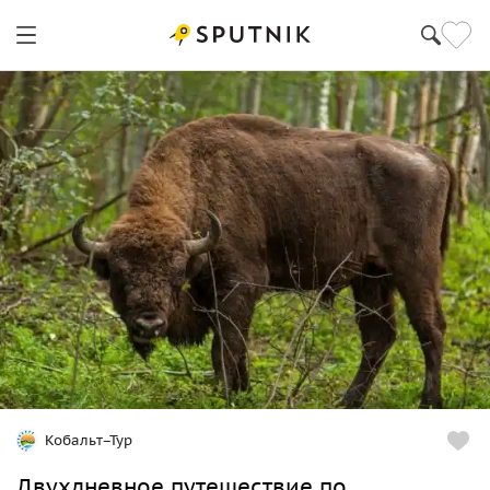
Кобальт–Тур
Двухдневное путешествие по