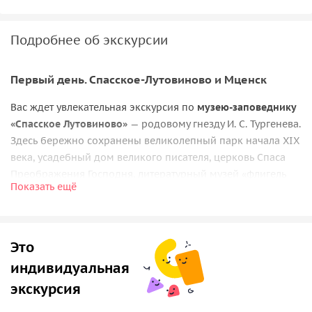
Подробнее об экскурсии
Первый день. Спасское-Лутовиново и Мценск
Вас ждет увлекательная экскурсия по
музею-заповеднику
«Спасское Лутовиново»
— родовому гнезду И. С. Тургенева.
Здесь бережно сохранены великолепный парк начала XIX
века, усадебный дом великого писателя, церковь Спаса
Преображения Господня, литературный музей «флигель
Показать ещё
изгнанника» и надворные постройки.
После мы переезжаем в Орел, где для вас будет
проведена
путевая экскурсия по Мценску
. Здесь когда-то
Это
родился и жил в своем имении Афанасий Афанасьевич
индивидуальная
Фет. Всей образованной части России город был известен
по знаменитому произведению Лескова «Леди Макбет
экскурсия
Мценского уезда».