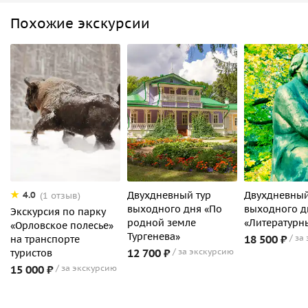
Похожие экскурсии
Двухдневный тур
Двухдневный
4.0
(1 отзыв)
выходного дня «По
выходного д
Экскурсия по парку
родной земле
«Литературн
«Орловское полесье»
Тургенева»
18 500 ₽
за
на транспорте
12 700 ₽
за экскурсию
туристов
15 000 ₽
за экскурсию