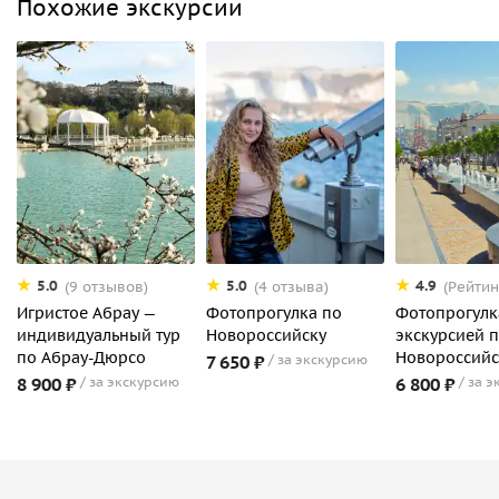
Похожие экскурсии
5.0
5.0
4.9
(9 отзывов)
(4 отзыва)
(Рейтин
Игристое Абрау —
Фотопрогулка по
Фотопрогулк
индивидуальный тур
Новороссийску
экскурсией п
по Абрау-Дюрсо
Новороссийс
7 650 ₽
за экскурсию
8 900 ₽
за экскурсию
6 800 ₽
за э