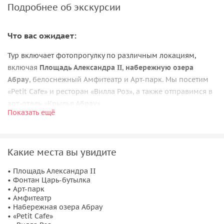
Подробнее об экскурсии
Что вас ожидает:
Тур включает фотопрогулку по различным локациям,
включая
Площадь Александра II
,
набережную озера
Абрау
, белоснежный Амфитеатр и Арт-парк. Мы посетим
«Petit Cafe» и ресторан «Вилла Роз», а также отправимся в
арт-отель «Крылья Абрау»
.
Показать ещё
Какие места вы увидите
• Площадь Александра II
• Фонтан Царь-бутылка
• Арт-парк
• Амфитеатр
• Набережная озера Абрау
• «Petit Cafe»