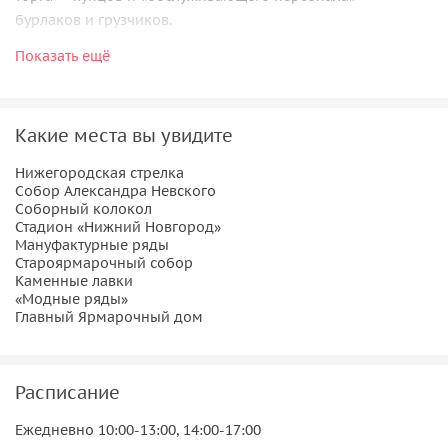
бурлаков и грузчиков.
Показать ещё
Мы посетим великолепный Староярмарочный собор,
пройдём по «модным рядам», а после полюбуемся на
кольцо стен Нижегородского кремля с нижегородской
стрелки (место слияния Оки и Волги). Там же находится
Какие места вы увидите
духовная точка притяжения — кафедральный Собор
Нижегородская стрелка
Александра Невского.
Собор Александра Невского
Соборный колокол
Экскурсия для любого времени года — атмосферная и
Стадион «Нижний Новгород»
эмоциональная!
Мануфактурные ряды
Староярмарочный собор
Каменные лавки
«Модные ряды»
Главный Ярмарочный дом
Расписание
Ежедневно 10:00-13:00, 14:00-17:00