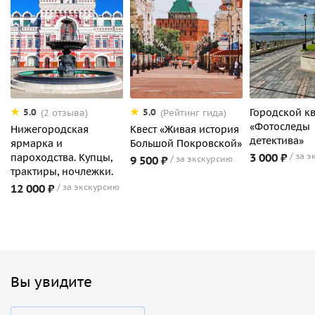
Городской кв
5.0
5.0
(2 отзыва)
(Рейтинг гида)
«Фотоследы
Нижегородская
Квест «Живая история
детектива»
ярмарка и
Большой Покровской»
3 000 ₽
за э
пароходства. Купцы,
9 500 ₽
за экскурсию
трактиры, ночлежки.
12 000 ₽
за экскурсию
Вы увидите