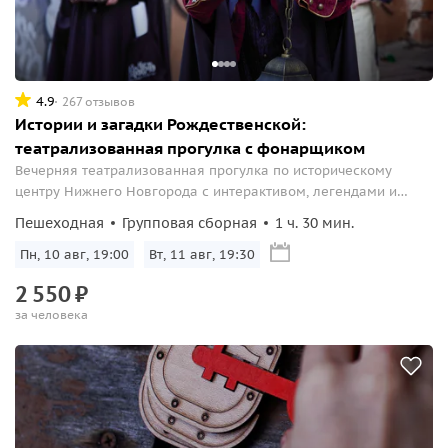
4.9
267 отзывов
Истории и загадки Рождественской:
театрализованная прогулка с фонарщиком
Вечерняя театрализованная прогулка по историческому
центру Нижнего Новгорода с интерактивом, легендами и
сюрпризами!
Пешеходная
Групповая сборная
1 ч. 30 мин.
Пн, 10 авг, 19:00
Вт, 11 авг, 19:30
2
550
₽
за человека