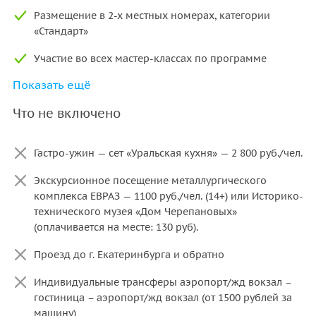
Размещение в 2-х местных номерах, категории
«Стандарт»
Участие во всех мастер-классах по программе
Показать ещё
Входные билеты, по программе тура (кроме
посещение металлургического комплекса ЕВРАЗ на 3
Что не включено
день)
Питание по программе тура (кроме гастро-ужина
Гастро-ужин — сет «Уральская кухня» — 2 800 руб./чел.
«Уральская кухня» в 1 день)
Экскурсионное посещение металлургического
Подарки, сувениры
комплекса ЕВРАЗ — 1100 руб./чел. (14+) или Историко-
технического музея «Дом Черепановых»
(оплачивается на месте: 130 руб).
Проезд до г. Екатеринбурга и обратно
Индивидуальные трансферы аэропорт/жд вокзал –
гостиница – аэропорт/жд вокзал (от 1500 рублей за
машину)