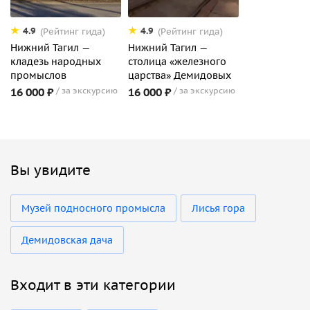
4.9
4.9
(Рейтинг гида)
(Рейтинг гида)
Нижний Тагил —
Нижний Тагил —
кладезь народных
столица «железного
промыслов
царства» Демидовых
16 000 ₽
за экскурсию
16 000 ₽
за экскурсию
Вы увидите
Музей подносного промысла
Лисья гора
Демидовская дача
Входит в эти категории