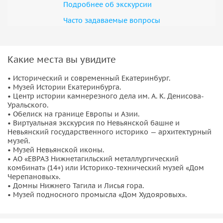
был дарован семейству Демидовых. Заводы Демидовых
Подробнее об экскурсии
стали разрастаться, а город в XVIII веке стал главным
Часто задаваемые вопросы
промышленным местом Урала.
Здесь нам предстоит:
•
Увидеть Невьянскую наклонную башню
, которая
Какие места вы увидите
является символом города и памятником промышленной
• Исторический и современный Екатеринбург.
архитектуры. Угол наклона Невьянской башни больше,
• Музей Истории Екатеринбурга.
чем у Пизанской.
• Центр истории камнерезного дела им. А. К. Денисова-
•
Посетить Музей Невьянской иконы
, в котором мы
Уральского.
• Обелиск на границе Европы и Азии.
ознакомиться с необыкновенным культурологическим
• Виртуальная экскурсия по Невьянской башне и
феноменом Уральского региона — Невьянской школой
Невьянский государственного историко — архитектурный
иконописи.
музей.
• Музей Невьянской иконы.
• АО «ЕВРАЗ Нижнетагильский металлургический
деревня Верхние Таволги
комбинат» (14+) или Историко-технический музей «Дом
Черепановых».
По дороге в д. Верхние Таволги пройдет путевая
• Домны Нижнего Тагила и Лисья гора.
экскурсия с обзором
Церкви Николая Чудотворца
.
• Музей подносного промысла «Дом Худояровых».
Далее вас ждет мастер-класс по гончарному делу в
гончарной мастерской.