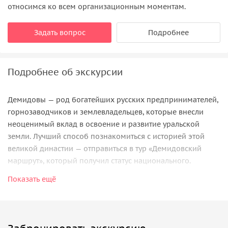
относимся ко всем организационным моментам.
Задать вопрос
Подробнее
Подробнее об экскурсии
Демидовы — род богатейших русских предпринимателей,
горнозаводчиков и землевладельцев, которые внесли
неоценимый вклад в освоение и развитие уральской
земли. Лучший способ познакомиться с историей этой
великой династии — отправиться в тур «Демидовский
маршрут», который получил статус национального.
Показать ещё
Екатеринбург
Начинается наш маршрут в г. Екатеринбурге. Вас ждет
обзорная экскурсия с осмотром популярных
достопримечательностей, а на автобусной ее части мы