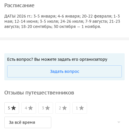
Расписание
Нижний Тагил
ДАТЫ 2026 гг.: 3-5 января; 4-6 января; 20-22 февраля; 1-3
мая; 12-14 июня; 3-5 июля; 24-26 июля; 7-9 августа; 21-23
г. Нижний Тагил — один из крупнейших и старейших
августа; 18-20 сентябрь; 30 октября — 1 ноября.
горнозаводских центров России. Здесь вас ожидает
посещение
ЕВРАЗ Нижнетагильского металлургического
комбината
(возрастное ограничение 14+). На замену
предлагается посещение
Историко-технического музея
«Дом Черепановых»
.
Есть вопрос? Вы можете задать его организатору
Также в Нижнем Тагиле вас ждет:
Задать вопрос
• Путевая экскурсия по Нижнему Тагилу с посещением
смотровой площадки на Лисьей горе.
• Поездка в музей-усадьбу «Демидовская дача».
Отзывы путешественников
• Посещение Историко-краеведческого музея.
• Посещение музея подносного промысла «Дом
5
4
3
2
1
Худояровых» и мастер-класс по тагильской лаковой
росписи.
Услугу оказывает туроператор РТО 011287