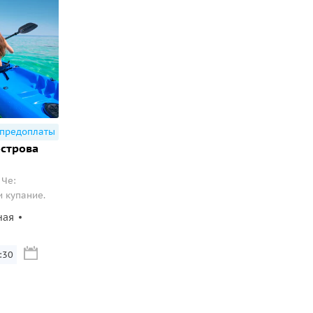
 предоплаты
острова
 Че:
и купание.
ная
:30