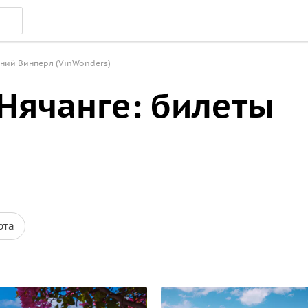
ний Винперл (VinWonders)
Нячанге: билеты
рта