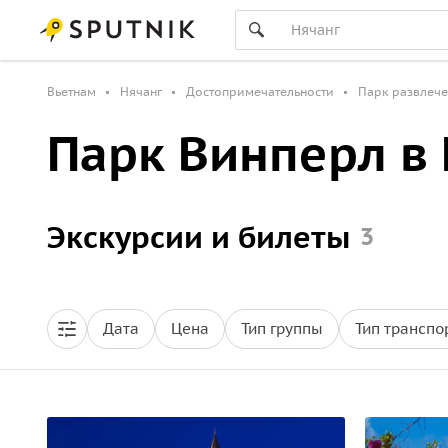
Вьетнам
Нячанг
Достопримечательности
Парк развлече
Парк Винперл в 
Экскурсии и билеты
3
Дата
Цена
Тип группы
Тип транспо