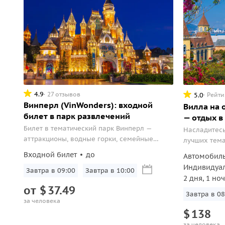
4.9
27 отзывов
5.0
Рейти
Винперл (VinWonders): входной
Вилла на 
билет в парк развлечений
— отдых в
Билет в тематический парк Винперл —
Насладитесь
аттракционы, водные горки, семейные
лучших тема
развлечения и большой океанариум.
Входной билет
до
Автомобил
Индивидуа
Завтра в 09:00
Завтра в 10:00
2 дня, 1 ноч
от
$
37.49
Завтра в 08
за человека
$
138
за человека