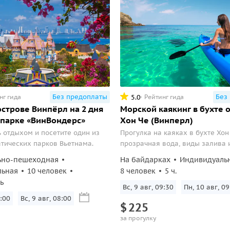
Без предоплаты
Без
5.0
нг гида
Рейтинг гида
острове Винпёрл на 2 дня
Морской каякинг в бухте 
 парке «ВинВондерс»
Хон Че (Винперл)
 отдыхом и посетите один из
Прогулка на каяках в бухте Хон
тических парков Вьетнама.
прозрачная вода, виды залива 
ьно-пешеходная
На байдарках
Индивидуаль
льная
10 человек
8 человек
5 ч.
ь
Вс, 9 авг, 09:30
Пн, 10 авг, 09
:00
Вс, 9 авг, 08:00
$
225
за прогулку