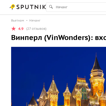
Вьетнам
Нячанг
4.9
(27 отзывов)
Винперл (VinWonders): вх