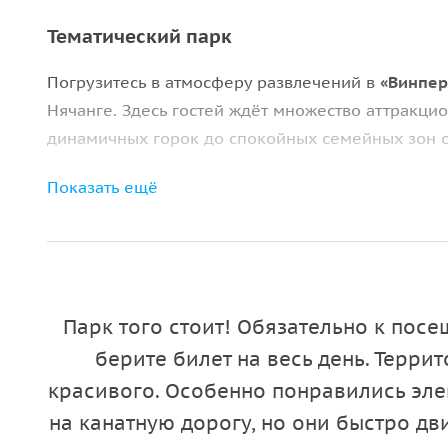
Тематический парк
Погрузитесь в атмосферу развлечений в
«Винпер
Нячанге. Здесь гостей ждёт множество аттракцио
динамичных горок до спокойных семейных зон о
Аттракционы и развлечения
Показать ещё
Любителям адреналина понравятся
американские
эмоции и незабываемые впечатления. Для более
площадки и 4D-кинотеатр
, где можно отлично п
Парк того стоит! Обязательно к пос
Океанариум и зоны отдыха
берите билет на весь день. Терри
Одна из главных достопримечательностей парка
красивого. Особенно понравились эле
морских обитателей: акул, скатов и ярких тропи
на канатную дорогу, но они быстро дви
чтобы рассмотреть их вблизи, а затем загляните 