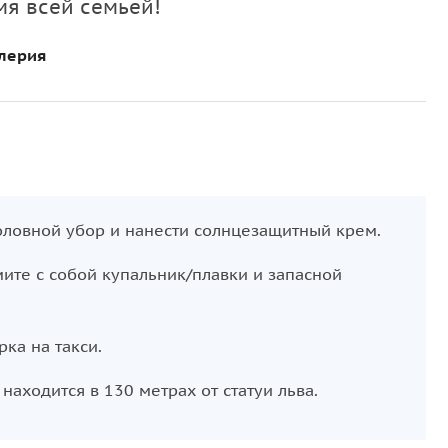
мя всей семьей!
лерия
ловной убор и нанести солнцезащитный крем.
мите с собой купальник/плавки и запасной
рка на такси.
находится в 130 метрах от статуи льва.