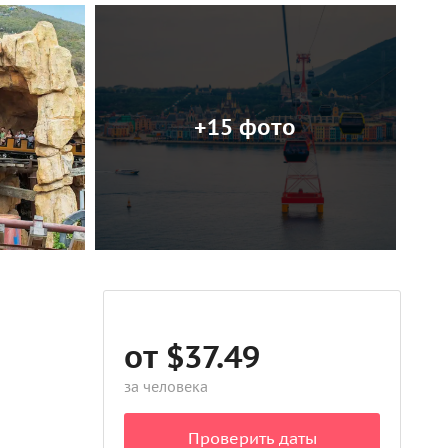
+15 фото
от $37.49
за человека
Проверить даты