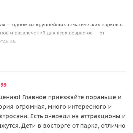
л»
— одном из крупнейших тематических парков в
нов и развлечений для всех возрастов — от
тдыха.
 горки и водные горки
, которые подарят яркие
 спокойного отдыха в парке есть
карусели, игровые
ровести время всей семьёй.
ещению! Главное приезжайте пораньше и
тория огромная, много интересного и
 —
океанариум
, где можно увидеть разнообразных
ктросани. Есть очереди на аттракционы и
ческих рыб. Пройдите через
подводный туннель
,
жутся. Дети в восторге от парка, отлично
в
рестораны, кафе и сувенирные магазины
, чтобы