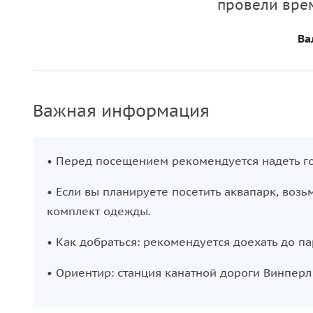
провели вре
отдохнуть и купить памятные подарки.
Ва
Важная информация
• Перед посещением рекомендуется надеть го
• Если вы планируете посетить аквапарк, возь
комплект одежды.
• Как добраться: рекомендуется доехать до па
• Ориентир: станция канатной дороги Винперл 