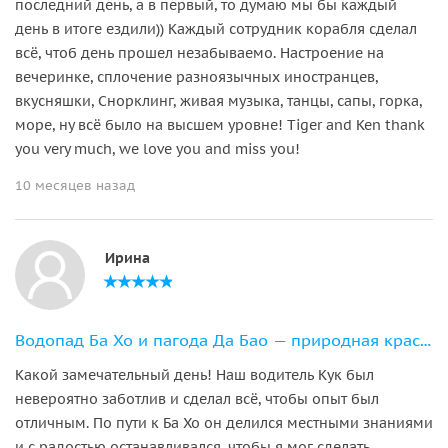
последний день, а в первый, то думаю мы бы каждый
день в итоге ездили)) Каждый сотрудник корабля сделал
всё, чтоб день прошел незабываемо. Настроение на
вечеринке, сплочение разноязычных иностранцев,
вкусняшки, Снорклинг, живая музыка, танцы, сапы, горка,
море, ну всё было на высшем уровне! Tiger and Ken thank
you very much, we love you and miss you!
10 месяцев назад
Ирина
Водопад Ба Хо и пагода Да Бао — природная красота и культура
Какой замечательный день! Наш водитель Кук был
невероятно заботлив и сделал всё, чтобы опыт был
отличным. По пути к Ба Хо он делился местными знаниями
и с радостью останавливался, чтобы я мог сделать