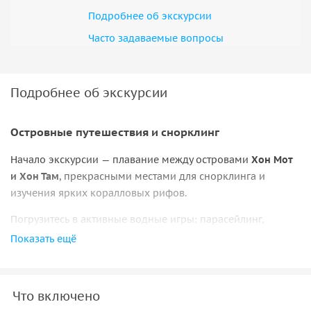
Подробнее об экскурсии
Часто задаваемые вопросы
Подробнее об экскурсии
Островные путешествия и снорклинг
Начало экскурсии — плавание между островами
Хон Мот
и Хон Там
, прекрасными местами для снорклинга и
изучения ярких коралловых рифов.
Погрузитесь в активные водные игры: парасейлинг,
гидроцикл и морская прогулка по дну океана. Затем —
Показать ещё
вкусный обед с блюдами вьетнамской кухни, включая
карамелизированного
кальмара и вареные креветки
.
Что включено
Вечеринка на плавучем баре и отдых