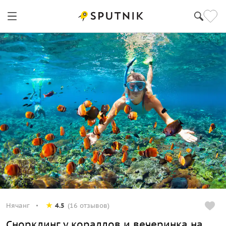
Нячанг
4.5
(16 отзывов)
Снорклинг у кораллов и вечеринка на