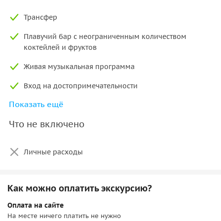
Главное событие —
плавучий бар
в зоне Карибе с
Трансфер
неограниченными коктейлями и свежими фруктами,
живая музыка и шоу создадут незабываемую атмосферу. В
Плавучий бар с неограниченным количеством
свободное время можно заняться каякингом, покататься
коктейлей и фруктов
на корзинной лодке или встать на SUP-доску. Завершение
Живая музыкальная программа
— отдых на пляже и возвращение в порт.
Вход на достопримечательности
Показать ещё
Обед
Что не включено
Поздний завтрак с домашней выпечкой, кофе и чаем
SUP и гигантская водная горка
Личные расходы
Минеральная вода
Услуги гида
Как можно оплатить экскурсию?
Пресный водный душ на лодке
Оплата на сайте
На месте ничего платить не нужно