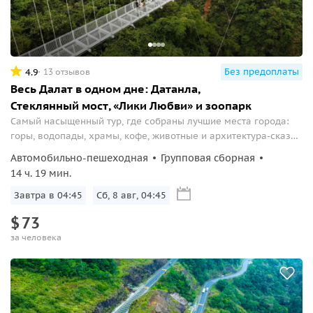
Без предоплаты
4.9
13 отзывов
Весь Далат в одном дне: Датанла,
Стеклянный мост, «Лики Любви» и зоопарк
Самый насыщенный тур, где собраны лучшие места города:
горы, водопады, храмы, кофе, животные и архитектура-сказка
— без усталости и без лишних трат времени.
Автомобильно-пешеходная
Групповая сборная
14 ч. 19 мин.
Завтра в 04:45
Сб, 8 авг, 04:45
$
73
за человека