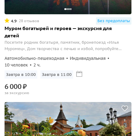
Без предоплаты
4.9
28 отзывов
Муром богатырей и героев — экскурсия для
детей
Посетите родник богатыря, памятник, бронепоезд «Илья
Муромец», Дом творчества с печью и избой, попробуйте
калачи и получите грамоту в подарок.
Автомобильно-пешеходная
Индивидуальная
10 человек
2 ч.
Завтра в 10:00
Завтра в 11:00
6
000
₽
за экскурсию