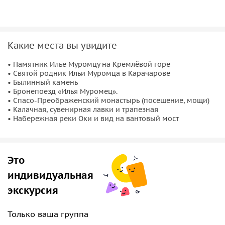
бронепоездом «Илья Муромец»
и загадочным
былинным
камнем
. По пути мы узнаем удивительную историю семьи
Гущиных, потомков Ильи Муромца.
Какие места вы увидите
Святыни, сказка и вкусные сувениры
• Памятник Илье Муромцу на Кремлёвой горе
Мы посетим древний
Спасо-Преображенский монастырь
,
• Святой родник Ильи Муромца в Карачарове
где хранятся святые мощи, и заглянем в удивительный
• Былинный камень
• Бронепоезд «Илья Муромец».
Дом народного творчества
. . Нас ждут приятные
• Спасо-Преображенский монастырь (посещение, мощи)
остановки: в настоящей
калачной лавке
, где можно
• Калачная, сувенирная лавки и трапезная
попробовать знаменитые муромские калачи, в
трапезной
• Набережная реки Оки и вид на вантовый мост
и в
сувенирных лавках
. А в завершение мы выйдем на
набережную Оки
, чтобы полюбоваться видом на
величественный
вантовый мост
.
Это
индивидуальная
экскурсия
Только ваша группа