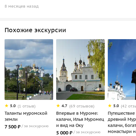
8 месяцев назад
Похожие экскурсии
5.0
4.7
5.0
(1 отзыв)
(69 отзывов)
(42 отз
Таланты муромской
Впервые в Муроме:
Путешествие
земли
калачи, Илья Муромец
древний Мур
и вид на Оку
калачи, бога
7 500 ₽
за экскурсию
монастыри н
5 000 ₽
за экскурсию