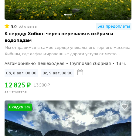
Без предоплаты
5.0
33 отзыва
К сердцу Хибин: через перевалы к озёрам и
водопадам
Мы отправимся в самое сердце уникального горного массива
Хибины, где асфальтированные дороги уступают место
дикому, нетронутому бездорожью...
Автомобильно-пешеходная
Групповая сборная
13 ч.
Сб, 8 авг, 08:00
Вс, 9 авг, 08:00
12
825
₽
13
500
₽
за человека
Скидка 5%