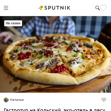
Мурманск
Не сезон
Наталья
Гастротур на Кольский, эко-отель в лесу