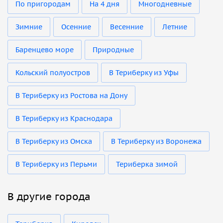
По пригородам
На 4 дня
Многодневные
Зимние
Осенние
Весенние
Летние
Баренцево море
Природные
Кольский полуостров
В Териберку из Уфы
В Териберку из Ростова на Дону
В Териберку из Краснодара
В Териберку из Омска
В Териберку из Воронежа
В Териберку из Перьми
Териберка зимой
В другие города