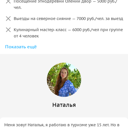
Посещение этнодеревни Олений двор — 5000 руб./
чел.
Выезды на северное сияние — 7000 руб./чел. за выезд
Кулинарный мастер-класс — 6000 руб./чел при группе
от 4 человек
Показать ещё
Посещение бани, другие активности, которые
предлагает инфраструктура отеля
Посещение национального парка Териберка — 440
руб./чел (гид оказывает техническую помощь при
необходимости)
Морская прогулка по Баренцеву морю — 5500-6000
руб./чел.
Наталья
Айсфлоатинг — 5000 руб./чел.
Поездка на квадрациклах - 3000-5000 руб./чел.
Меня зовут Наталья, я работаю в туризме уже 15 лет. Но в
Снегоходный тур по Хибинам (ориентировочно