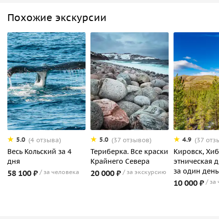
Похожие экскурсии
5.0
5.0
4.9
(4 отзыва)
(37 отзывов)
(37 отз
Весь Кольский за 4
Териберка. Все краски
Кировск, Хи
дня
Крайнего Севера
этническая 
за один день
58 100 ₽
за человека
20 000 ₽
за экскурсию
10 000 ₽
за