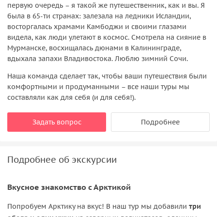
первую очередь – я такой же путешественник, как и вы. Я
декабрь – апрель, в зависимости от снежного
была в 65-ти странах: залезала на ледники Исландии,
покрова) — 6500-8000 руб./чел.
восторгалась храмами Камбоджи и своими глазами
видела, как люди улетают в космос. Смотрела на сияние в
Джип-тур по Хибинам (ориентировочно, июнь-
Мурманске, восхищалась дюнами в Калининграде,
октябрь) — 5000-6000 руб./чел.
вдыхала запахи Владивостока. Люблю зимний Сочи.
Тур на квадрациклах по Хибинам (ориентировочно
Наша команда сделает так, чтобы ваши путешествия были
июнь-октябрь)
комфортными и продуманными – все наши туры мы
составляли как для себя (и для себя!).
— 5500-7000 руб./чел.
Багги-тур по Хибинам (ориентировочно июль –
Задать вопрос
Подробнее
сентябрь) — 5500-7000 руб./чел.
Билеты в Снежную деревню — от 800 руб./взрослый
Подробнее об экскурсии
Билеты в арт-парк «Таинственный лес» — от 600 руб./
взрослый
Вкусное знакомство с Арктикой
Полярный ботанический сад — ~500 руб./чел.
Попробуем Арктику на вкус! В наш тур мы добавили
три
Обеды и ужины, не включенные в программу