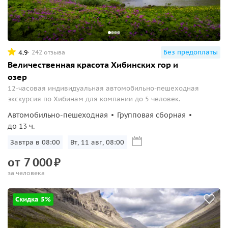
Без предоплаты
4.9
242 отзыва
Величественная красота Хибинских гор и
озер
12-часовая индивидуальная автомобильно-пешеходная
экскурсия по Хибинам для компании до 5 человек.
Автомобильно-пешеходная
Групповая сборная
до 13 ч.
Завтра в 08:00
Вт, 11 авг, 08:00
от
7
000
₽
за человека
Скидка 5%