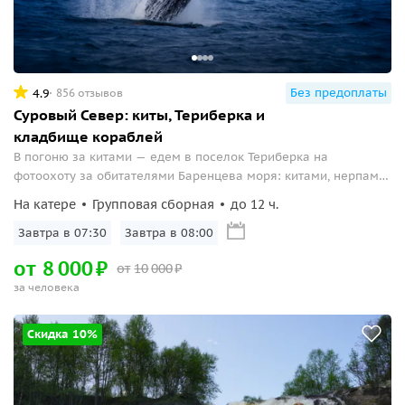
Без предоплаты
4.9
856 отзывов
Суровый Север: киты, Териберка и
кладбище кораблей
В погоню за китами — едем в поселок Териберка на
фотоохоту за обитателями Баренцева моря: китами, нерпами,
тюленями и кашалотами.
На катере
Групповая сборная
до 12 ч.
Завтра в 07:30
Завтра в 08:00
от
8
000
₽
от
10
000
₽
за человека
Скидка 10%