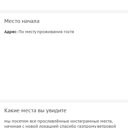
ледовитому океану и краю земли. ВАЖНО, что экскурсия
состоится если наберется группа от 3 человек
Место начала
Адрес:
По месту проживания гостя
Какие места вы увидите
мы посетим все прославлённые инстаграмные места,
начиная с новой локацией спасибо газпрому ветровой