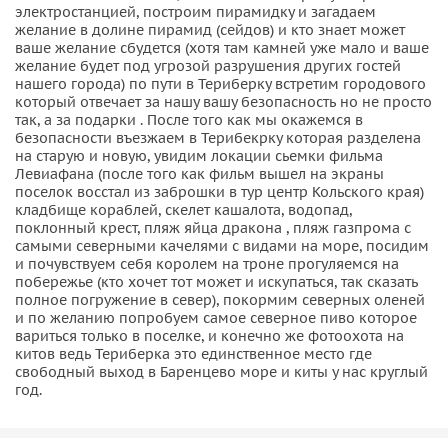
электростанцией, построим пирамидку и загадаем
желание в долине пирамид (сейдов) и кто знает может
ваше желание сбудется (хотя там камней уже мало и ваше
желание будет под угрозой разрушения других гостей
нашего города) по пути в Териберку встретим городового
который отвечает за нашу вашу безопасность но не просто
так, а за подарки . После того как мы окажемся в
безопасности въезжаем в Терибекрку которая разделена
на старую и новую, увидим локации сьемки фильма
Левиафана (после того как фильм вышел на экраны
поселок восстал из заброшки в тур центр Кольского края)
кладбище кораблей, скелет кашалота, водопад,
поклонный крест, пляж яйца дракона , пляж газпрома с
самыми северными качелями с видами на море, посидим
и почувствуем себя королем на троне прогуляемся на
побережье (кто хочет тот может и искупаться, так сказать
полное погружение в север), покормим северных оленей
и по желанию попробуем самое северное пиво которое
вариться только в поселке, и конечно же фотоохота на
китов ведь Териберка это единственное место где
свободный выход в Баренцево море и киты у нас круглый
год.