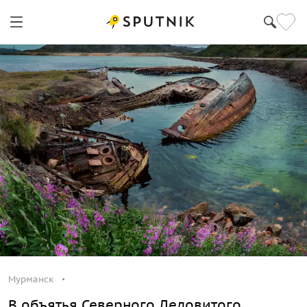
Мурманск
В объятья Северного Ледовитого