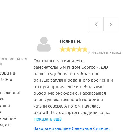
Полина Н.
7 месяцев назад
месяцев назад
Охотились за сиянием с
По
ий
замечательным гидом Сергеем. Для
Хо
езда на
нашего удобства он забрал нас
чу
 ✨ Это
раньше запланированного времени и
Ал
и
по пути провел ещё и небольшую
не
 в жизни!
обзорную экскурсию. Рассказывал
ос
сь
очень увлекательно об истории и
жи
оты и
жизни севера. А потом началась
уз
ю
охота!!! Мы с азартом следили за п...
са
ть нашим
Показать ещё
вс
 от...
Завораживающее Северное Сияние:
е