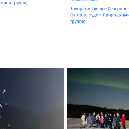
(мини группа)
Завораживающее Северное 
Охота за Чудом Природы (м
группа)