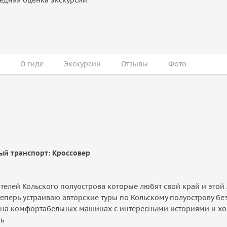
О гиде
Экскурсии
Отзывы
Фото
ный транспорт: Кроссовер
елей Кольского полуострова которые любят свой край и этой
теперь устраиваю авторские туры по Кольскому полуострову бе
ю на комфортабельных машинах с интересными историями и хо
ь