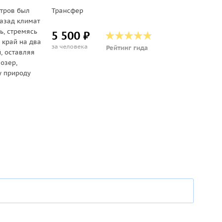
тров был
Трансфер
назад климат
ь, стремясь
5 500 ₽
 край на два
за человека
Рейтинг гида
, оставляя
озер,
у природу