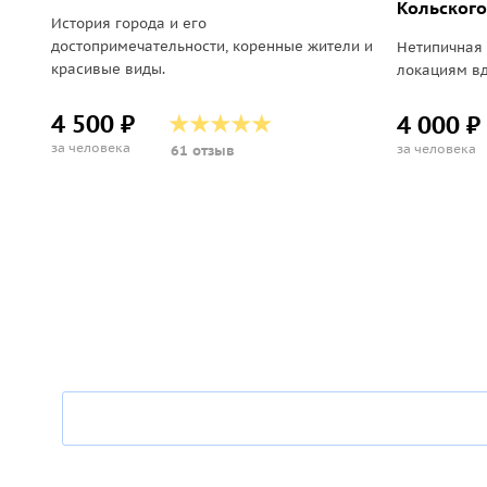
Кольского
История города и его
достопримечательности, коренные жители и
Нетипичная 
красивые виды.
локациям вд
4 500 ₽
4 000 ₽
за человека
за человека
61 отзыв