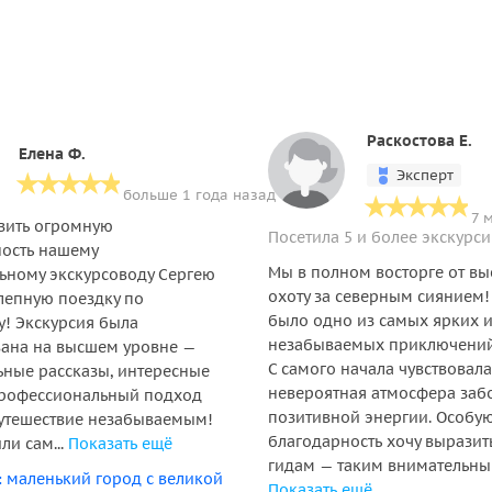
Раскостова Е.
Елена Ф.
Эксперт
больше 1 года назад
7 
зить огромную
Посетила 5 и более экскурс
ость нашему
Мы в полном восторге от вы
ьному экскурсоводу Сергею
охоту за северным сиянием!
лепную поездку по
было одно из самых ярких 
! Экскурсия была
незабываемых приключений
ана на высшем уровне —
С самого начала чувствовала
ьные рассказы, интересные
невероятная атмосфера заб
профессиональный подход
позитивной энергии. Особу
утешествие незабываемым!
благодарность хочу вырази
ли сам...
Показать ещё
гидам — таким внимательным,
 маленький город с великой
Показать ещё