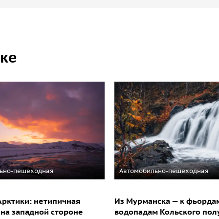
ске
ьно-пешеходная
Автомобильно-пешеходная
рктики: нетипичная
Из Мурманска — к фьорда
 на западной стороне
водопадам Кольского пол