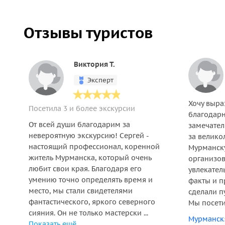
Отзывы туристов
Виктория Т.
Эксперт
Хочу выра
Посетила 3 и более экскурсии
благодарн
От всей души благодарим за
замечател
невероятную экскурсию! Сергей -
за велико
настоящий профессионал, коренной
Мурманску
житель Мурманска, который очень
организов
любит свои края. Благодаря его
увлекател
умению точно определять время и
факты и 
место, мы стали свидетелями
сделали п
фантастического, яркого северного
Мы посети
сияния. Он не только мастерски ...
Мурманск:
Показать ещё