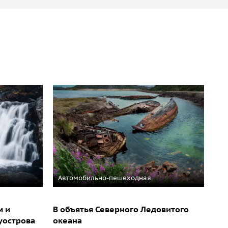
Автомобильно-пешеходная
м и
В объятья Северного Ледовитого
уострова
океана