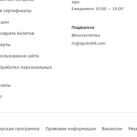
48Н
Ежедневно 10:00 — 18:00
е сертификаты
кции
Поддержка
озврата билетов
ВКонтакте
Max
hi@sputnik8.com
ферты
пользования сайта
бработки персональных
платы
т
ерская программа
Правовая информация
Вакансии
Рек