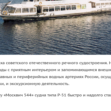
явления
ановится ясно, что небольшие теплоходы проекта «Моск
и всех систем, но и не справляются с выросшим пото
я острая необходимость разработки нового транспортно
нными характеристиками. Сделали и утвердили проект 
й рейс вышло головной (первый) корабль проекта Р-51 
ь быстро вытеснили «москвичей» с центральных прогу
утов столицы, оставив тем только перевозку пассажи
москвушки» стали отправляться в регионы страны, где
ставалась напряжённой, в связи с иногда полным отсу
роекта производство теплоходов шло только в Москве