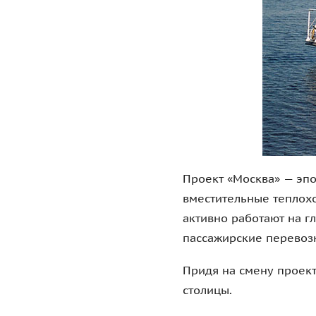
столицы.
История по
К концу 1960-х гг. ст
нуждаются в обновлени
и туристов. Появляетс
будет обладать улучше
а в 1969 в свой первы
Новые теплоходы очен
и экскурсионных маршр
города. Со временем «
транспортом всё ещё о
к эксплуатации дорог.
В начале реализации п