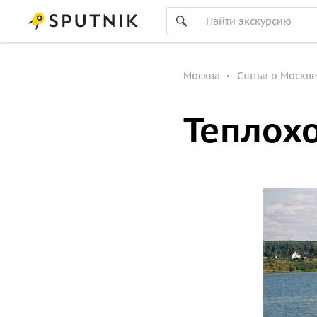
Москва
Статьи о Москве
Теплох
Проект «Москва» — эпо
вместительные теплох
активно работают на г
пассажирские перевозк
Придя на смену проект