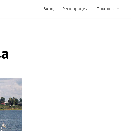
Вход
Регистрация
Помощь
ва
 Надёжные,
им видом почти 50 лет
ествляя и регулярные
ли визитной карточкой