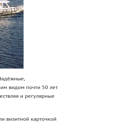
вич 544» не только
ком пассажиров
го средства, которое
в 1965 году,
«Москва-1».
лочных
ров на окраинах
 ситуация с наземным
тствием пригодных
, на Московском