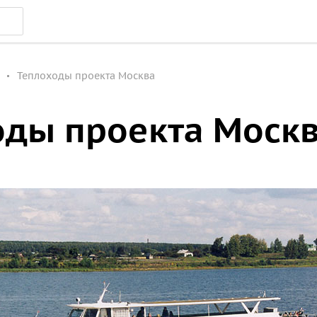
Теплоходы проекта Москва
оды проекта Моск
ха советского отечественного речного судостроения.
оды с приятным интерьером и запоминающимся внешн
лавных и периферийных водных артериях России, осущ
и, и экскурсионную деятельность.
у «Москвич 544» судна типа Р-51 быстро и надолго ста