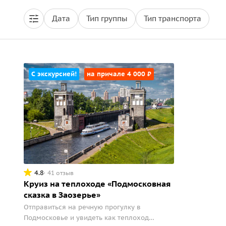
Дата
Тип группы
Тип транспорта
С экскурсией!
на причале 4 000 ₽
4.8
41 отзыв
Круиз на теплоходе «Подмосковная
сказка в Заозерье»
Отправиться на речную прогулку в
Подмосковье и увидеть как теплоход