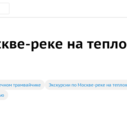
кве-реке на тепло
речном трамвайчике
Экскурсии по Москве-реке на тепло
ью