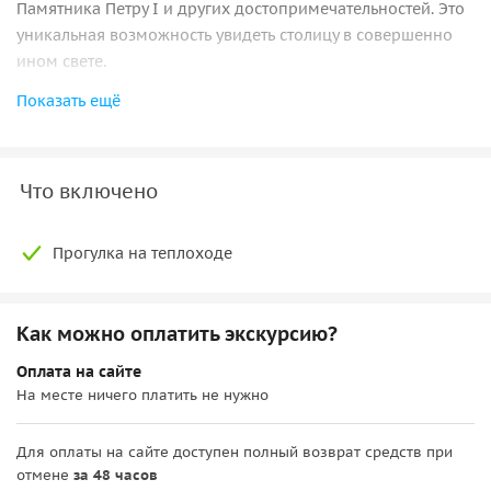
Памятника Петру I и других достопримечательностей. Это
уникальная возможность увидеть столицу в совершенно
ином свете.
Показать ещё
Меню ланча (теплоход «Москва»):
• 1/4 пиццы Маргарита
или Пеперони; • чай черный или зеленый 0.3 мл.
Что включено
Прогулка на теплоходе
Как можно оплатить экскурсию?
Оплата на сайте
На месте ничего платить не нужно
Для оплаты на сайте доступен полный возврат средств при
отмене
за 48 часов