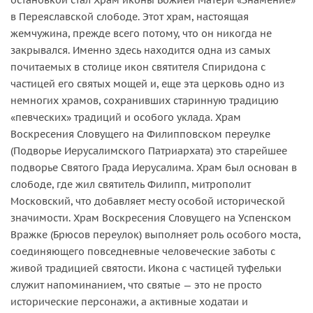
в Переяславской слободе. Этот храм, настоящая
жемчужина, прежде всего потому, что он никогда не
закрывался. Именно здесь находится одна из самых
почитаемых в столице икон святителя Спиридона с
частицей его святых мощей и, еще эта церковь одно из
немногих храмов, сохранивших старинную традицию
«певческих» традиций и особого уклада. Храм
Воскресения Словущего на Филипповском переулке
(Подворье Иерусалимского Патриархата) это старейшее
подворье Святого Града Иерусалима. Храм был основан в
слободе, где жил святитель Филипп, митрополит
Московский, что добавляет месту особой исторической
значимости. Храм Воскресения Словущего на Успенском
Вражке (Брюсов переулок) выполняет роль особого моста,
соединяющего повседневные человеческие заботы с
живой традицией святости. Икона с частицей туфельки
служит напоминанием, что святые — это не просто
исторические персонажи, а активные ходатаи и