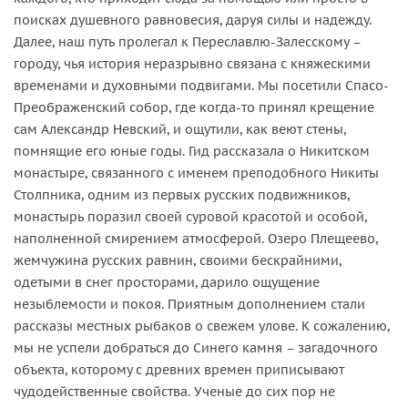
поисках душевного равновесия, даруя силы и надежду.
Далее, наш путь пролегал к Переславлю-Залесскому –
городу, чья история неразрывно связана с княжескими
временами и духовными подвигами. Мы посетили Спасо-
Преображенский собор, где когда-то принял крещение
сам Александр Невский, и ощутили, как веют стены,
помнящие его юные годы. Гид рассказала о Никитском
монастыре, связанного с именем преподобного Никиты
Столпника, одним из первых русских подвижников,
монастырь поразил своей суровой красотой и особой,
наполненной смирением атмосферой. Озеро Плещеево,
жемчужина русских равнин, своими бескрайними,
одетыми в снег просторами, дарило ощущение
незыблемости и покоя. Приятным дополнением стали
рассказы местных рыбаков о свежем улове. К сожалению,
мы не успели добраться до Синего камня – загадочного
объекта, которому с древних времен приписывают
чудодейственные свойства. Ученые до сих пор не