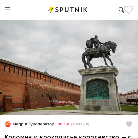
Москва
5.0
Magput Туроператор
(1 отзыв)
Коломна и крокодилье королевство — с