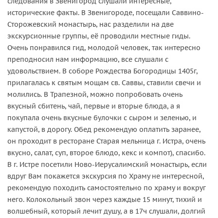
следования в Звенигород слушали интересные,
исторические факты. В Звенигороде, посещали Саввино-
Сторожевский монастырь, нас разделили на две
экскурсионные группы, её проводили местные гиды.
Очень понравился гид, молодой человек, так интересно
преподносил нам информацию, все слушали с
удовольствием. В соборе Рождества Богородицы 1405г,
прилагалась к святым мощам св. Саввы, ставили свечи и
молились. В Трапезной, можно попробовать очень
вкусный сбитень, чай, первые и вторые блюда, а я
покупала очень вкусные булочки с сыром и зеленью, и
капустой, в дорогу. Обед рекомендую оплатить заранее,
он проходит в ресторане Старая мельница г. Истра, очень
вкусно, салат, суп, второе блюдо, кекс и компот), спасибо.
В г. Истре посетили Ново-Иерусалимский монастырь, если
вдруг Вам покажется экскурсия по Храму не интересной,
рекомендую походить самостоятельно по храму и вокруг
него. Колокольный звон через каждые 15 минут, тихий и
волшебный, который лечит душу, а в 17ч слушали, долгий