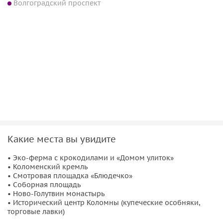
Волгоградский проспект
сыру
За дополнительную плату
Фермерское чаепитие и обед
За дополнительную плату
Возвращение в Москву
Какие места вы увидите
• Эко-ферма с крокодилами и «Домом улиток»
• Коломенский кремль
• Смотровая площадка «Блюдечко»
• Соборная площадь
• Ново-Голутвин монастырь
• Исторический центр Коломны (купеческие особняки,
торговые лавки)