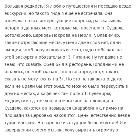
большая редкость! Я люблю путешествия и посещаю везде
экскурсии, но такого гида я ещё не встречала. Она
отвечала на все интересующие вопросы, рассказывала
историю данных мест, которые мы посетили: г. Суздаль,
Боголюбово, церковь Покрова на Нерли, г. Владимир.
Такие потрясающие места, у меня даже слов нет, одни
эмоции, чтоб почувствовать все это, надо побывать на
этой экскурсии обязательно! 3. Питание Ну тут даже не
знаю, что сказать. Обед был в ресторане. Голодными не
остались, но чтоб сказать, что в восторге, нет, я такого
сказать не могу, кухня на 3+. Но это не так важно, даже
если не брали бы этот обед, то можно было перекусить в
других местах, а кафешек там полно!!! Сувениры,
медовуху и т.д. покупали в магазине на площади в
Суздале, кажется он назывался Скарабейник, прямо на
площади за церковью находится. Цены естественно везде
туристические. Но варенье из огурцов было вкусное! И в
завершении своего отзыва, хочу выразить огромную