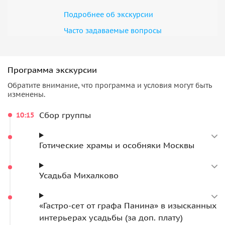
Шедевр Баженова
Подробнее об экскурсии
Мы посетим неоготический шедевр Баженова, о котором
Часто задаваемые вопросы
мало кто знает — живописную
усадьбу Михалково
с
замковыми причудливыми строениями и парком с
каскадом прудов.
Программа экскурсии
В свободное время можно посетить эффектную выставку
Обратите внимание, что программа и условия могут быть
современной фотографии во флигеле, погулять по аллеям
изменены.
парка, спуститься к каскаду изумительных в любое время
Сбор группы
10:15
года прудов, с романтичной беседкой-пристанью и
живописным горбатым мостиком.
Готические храмы и особняки Москвы
Усадьба Михалково
«Гастро-сет от графа Панина» в изысканных
интерьерах усадьбы (за доп. плату)