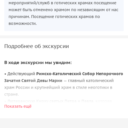
мероприятий/служб в готических храмах посещение
может быть отменено храмом по независящим от нас
причинам. Посещение готических храмов по
возможности.
Подробнее об экскурсии
В ходе экскурсии мы увидим:
• Действующий
Римско-Католический Собор Непорочного
Зачатия Святой Девы Марии
— главный католический
храм России и крупнейший храм в стиле неоготики в
стране.
•
Лютеранскую Кирху святых Петра и Павла
, которая
Показать ещё
является великолепным образцом неоготического стиля.
•
Англиканскую церковь св. Андрея
— единственный
англиканский собор в Москве, возведенный в стиле