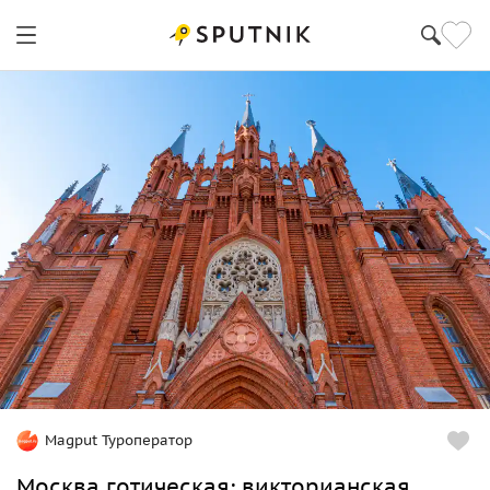
Magput Туроператор
Москва готическая: викторианская