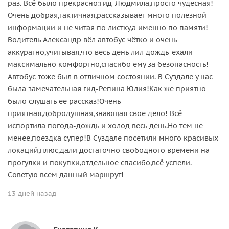
раз. Всё было прекрасно:гид-Людмила,просто чудесная!
Очень добрая,тактичная,рассказывает много полезной
информации и не читая по листку,а именно по памяти!
Водитель Александр вёл автобус чётко и очень
аккуратно,учитывая,что весь день лил дождь-ехали
максимально комфортно,спасибо ему за безопасность!
Автобус тоже был в отличном состоянии. В Суздале у нас
была замечательная гид-Репина Юлия!Как же приятно
было слушать ее рассказ!Очень
приятная,добродушная,знающая свое дело! Всё
испортила погода-дождь и холод весь день.Но тем не
менее,поездка супер!В Суздале посетили много красивых
локаций,плюс,дали достаточно свободного времени на
прогулки и покупки,отдельное спасибо,всё успели.
Советую всем данный маршрут!
13 дней назад